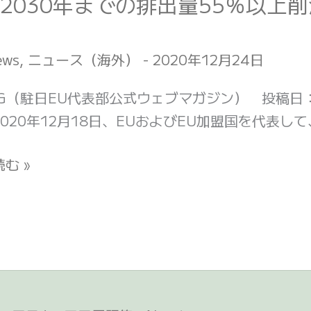
、2030年までの排出量55％以
ews
,
ニュース（海外）
-
2020年12月24日
AG（駐日EU代表部公式ウェブマガジン） 投稿日：20
020年12月18日、EUおよびEU加盟国を代表して、
む »