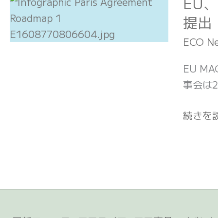
EU
EU、
2030
提出
年
ECO N
ま
で
EU M
の
事会は2
排
出
続きを読
量
55％
以
上
削
減