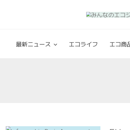
内
容
を
ス
キ
最新ニュース
エコライフ
エコ商
ッ
プ