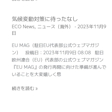
気候変動対策に待ったなし
気
候
ECO News
,
ニュース（海外）
-
2023年11月9
変
日
動
EU MAG（駐日EU代表部公式ウェブマガジ
対
ン） 投稿日：2023年11月9日 08:08 駐日
策
欧州連合（EU）代表部の公式ウェブマガジン
に
『EU MAG』の発行再開に向けた準備が進んで
待
いることを大変嬉しく思
っ
た
続きを読む »
な
し