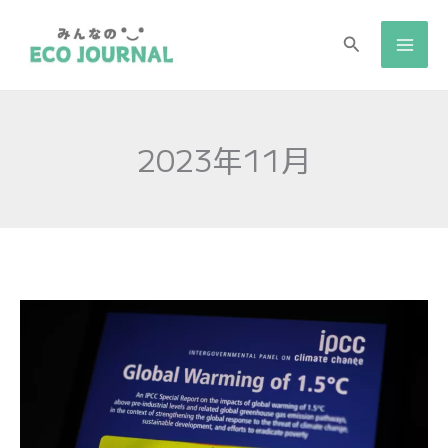
検
索
2023年11月
EU
の
気
候
政