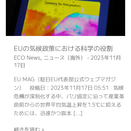
策
に
お
け
る
科
EUの気候政策における科学の役割
学
ECO News
,
ニュース（海外）
-
2023年11月
の
17日
役
EU MAG（駐日EU代表部公式ウェブマガジ
割
ン） 投稿日：2023年11月17日 05:51 気候
危機が深刻化する中、パリ協定に沿って産業革
命前からの世界平均気温上昇を1.5℃に抑える
ためには、迅速かつ抜本 […]
続きを読む »