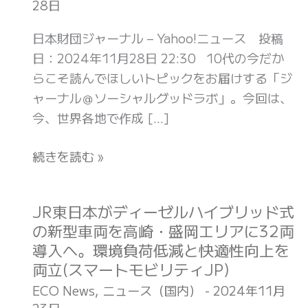
28日
セ
ン
日本財団ジャーナル – Yahoo!ニュース 投稿
ト
日：2024年11月28日 22:30 10代の今だか
し
らこそ読んでほしいトピックをお届けする「ジ
か
ャーナル＠ソーシャルグッドラボ」。今回は、
解
今、世界各地で作成 […]
明
さ
続きを読む »
れ
て
い
JR東日本がディーゼルハイブリッド式
JR
な
の新型車両を高崎・盛岡エリアに32両
東
い
導入へ。環境負荷低減と快適性向上を
日
海
両立(スマートモビリティJP)
本
の
が
ECO News
,
ニュース（国内）
-
2024年11月
底