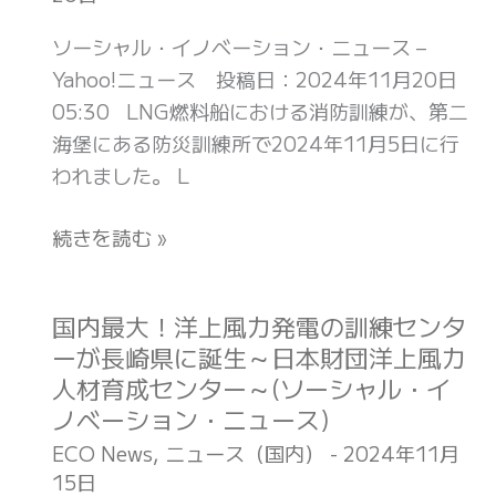
ら、
両
け
未
ソーシャル・イノベーション・ニュース –
を
る
来
Yahoo!ニュース 投稿日：2024年11月20日
高
安
は
05:30 LNG燃料船における消防訓練が、第二
崎・
全
ど
海堡にある防災訓練所で2024年11月5日に行
盛
訓
う
われました。 L
岡
練
変
エ
を
続きを読む »
わ
リ
第
る？
ア
二
(日
に
海
国内最大！洋上風力発電の訓練センタ
国
本
32
堡
ーが長崎県に誕生～日本財団洋上風力
内
財
両
で
人材育成センター～(ソーシャル・イ
最
団
導
実
ノベーション・ニュース)
大！
ジ
入
施
洋
ECO News
,
ニュース（国内）
-
2024年11月
ャ
へ。
～
15日
上
ー