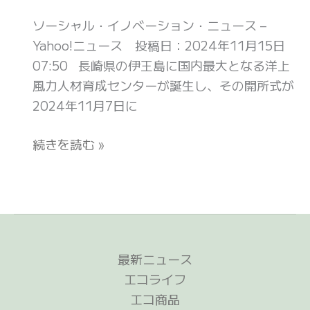
環
東
風
ナ
境
ソーシャル・イノベーション・ニュース –
南
力
ル)
負
Yahoo!ニュース 投稿日：2024年11月15日
ア
発
荷
07:50 長崎県の伊王島に国内最大となる洋上
ジ
電
低
風力人材育成センターが誕生し、その開所式が
ア
の
減
2024年11月7日に
の
訓
と
船
練
続きを読む »
快
員
セ
適
教
ン
性
育
タ
向
関
ー
上
係
が
を
者
長
最新ニュース
両
が
崎
エコライフ
立
訓
県
エコ商品
(ス
練