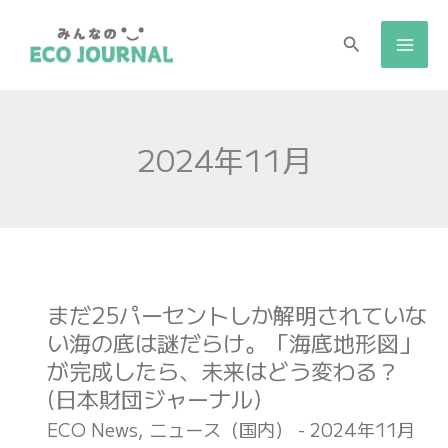
検
索
2024年11月
まだ25パーセントしか解明されていな
ま
い海の底は謎だらけ。「海底地形図」
だ
が完成したら、未来はどう変わる？
25
(日本財団ジャーナル)
パ
ー
ECO News
,
ニュース（国内）
-
2024年11月