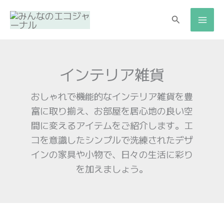
内
検
容
索
を
ス
キ
インテリア雑貨
ッ
プ
おしゃれで機能的なインテリア雑貨を豊
富に取り揃え、お部屋を居心地の良い空
間に変えるアイテムをご紹介します。エ
コを意識したシンプルで洗練されたデザ
インの家具や小物で、日々の生活に彩り
を加えましょう。