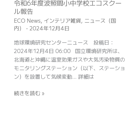
陸
令和6年度波照間小中学校エコスクー
令
別
ル報告
和
訪
6
ECO News
,
インテリア雑貨
,
ニュース（国
問
内）
-
2024年12月4日
年
と
度
地球環境研究センターニュース 投稿日：
銀
波
2024年12月4日 06:00 国立環境研究所は、
河
照
北海道と沖縄に温室効果ガスや大気汚染物質の
の
間
モニタリングステーション（以下、ステーショ
森
小
ン）を設置して気候変動… 詳細は
天
中
文
学
続きを読む »
台
校
の
エ
外
コ
壁
ス
と
ク