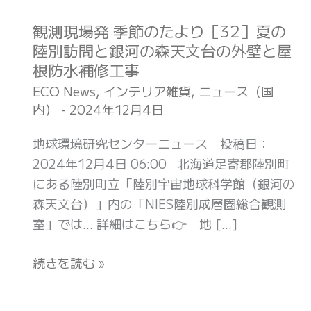
観測現場発 季節のたより［32］夏の
観
陸別訪問と銀河の森天文台の外壁と屋
測
根防水補修工事
現
場
ECO News
,
インテリア雑貨
,
ニュース（国
内）
-
2024年12月4日
発
季
地球環境研究センターニュース 投稿日：
節
2024年12月4日 06:00 北海道足寄郡陸別町
の
にある陸別町立「陸別宇宙地球科学館（銀河の
た
森天文台）」内の「NIES陸別成層圏総合観測
よ
室」では… 詳細はこちら👉 地 […]
り
［32］
続きを読む »
夏
の