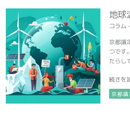
地球
地
球
コラム
温
暖
京都議
化
つです
と
たらし
京
続きを読
都
議
京都議
定
書：
未
来