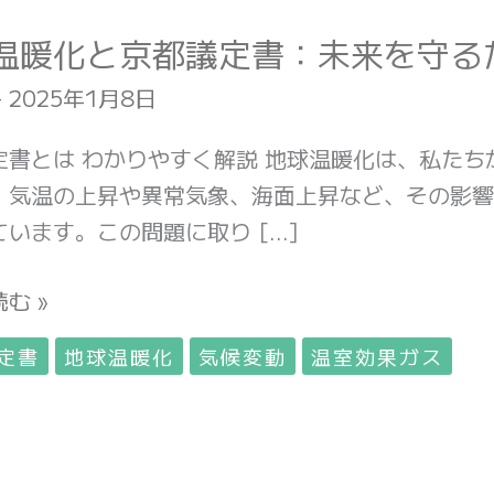
温暖化と京都議定書：未来を守る
-
2025年1月8日
定書とは わかりやすく解説 地球温暖化は、私た
。気温の上昇や異常気象、海面上昇など、その影響
ています。この問題に取り […]
む »
定書
地球温暖化
気候変動
温室効果ガス