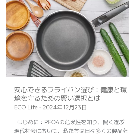
心
で
き
る
フ
ラ
イ
パ
ン
選
安心できるフライパン選び：健康と環
び：
境を守るための賢い選択とは
健
ECO Life
-
2024年12月23日
康
と
はじめに：PFOAの危険性を知り、賢く選ぶ
環
現代社会において、私たちは日々多くの製品を