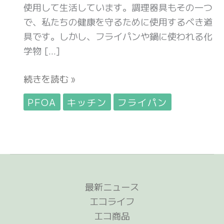
境
使用して生活しています。調理器具もその一つ
を
で、私たちの健康を守るために使用するべき道
守
具です。しかし、フライパンや鍋に使われる化
る
学物 […]
た
め
続きを読む »
の
PFOA
キッチン
フライパン
賢
い
選
択
と
は
最新ニュース
エコライフ
エコ商品