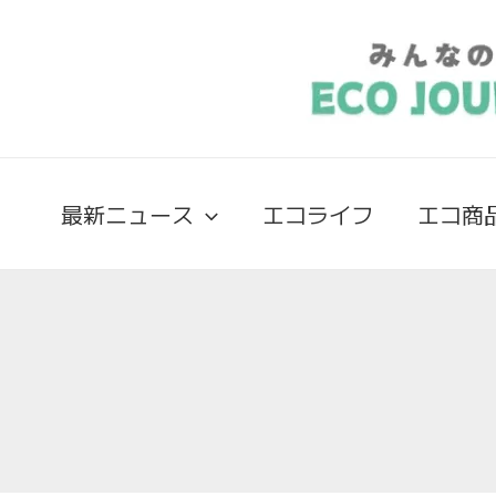
検
索
対
象:
最新ニュース
エコライフ
エコ商