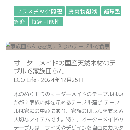
め
プラスチック問題
廃棄物削減
循環型
の
経済
持続可能性
一
歩
オ
ー
オーダーメイドの国産天然木材のテー
ダ
ブルで家族団らん！
ー
メ
ECO Life
-
2024年12月25日
イ
木のぬくもりのオーダーメイドのテーブルはい
ド
かが？家族の絆を深めるテーブル選び テーブ
の
ルは家庭の中心にあり、家族の団らんを支える
国
大切なアイテムです。特に、オーダーメイドの
産
テーブルは、サイズやデザインを自由にカスタ
天