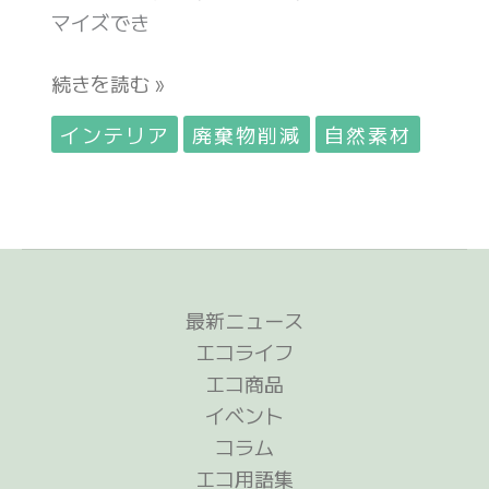
マイズでき
然
木
続きを読む »
材
の
インテリア
廃棄物削減
自然素材
テ
ー
ブ
ル
で
家
最新ニュース
族
エコライフ
団
エコ商品
ら
イベント
ん！
コラム
エコ用語集