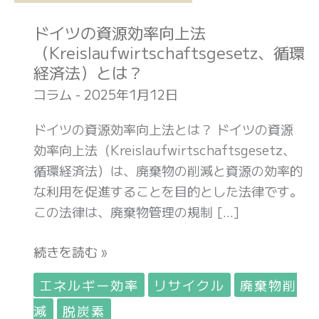
イ
ドイツの資源効率向上法
ツ
（Kreislaufwirtschaftsgesetz、循環
の
経済法）とは？
資
源
コラム
-
2025年1月12日
効
ドイツの資源効率向上法とは？ ドイツの資源
率
効率向上法（Kreislaufwirtschaftsgesetz、
向
循環経済法）は、廃棄物の削減と資源の効率的
上
な利用を促進することを目的とした法律です。
法
この法律は、廃棄物管理の規制 […]
（Kreislaufwirtschaftsgesetz、
循
続きを読む »
環
経
エネルギー効率
リサイクル
廃棄物削
済
減
脱炭素