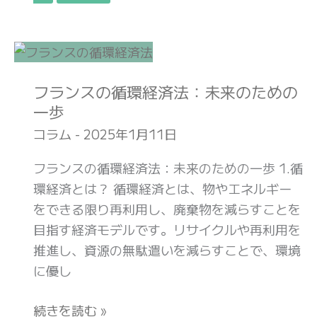
法）
と
は？
フ
ラ
フランスの循環経済法：未来のための
ン
一歩
ス
の
コラム
-
2025年1月11日
循
フランスの循環経済法：未来のための一歩 1.循
環
環経済とは？ 循環経済とは、物やエネルギー
経
をできる限り再利用し、廃棄物を減らすことを
済
目指す経済モデルです。リサイクルや再利用を
法：
推進し、資源の無駄遣いを減らすことで、環境
未
に優し
来
の
続きを読む »
た