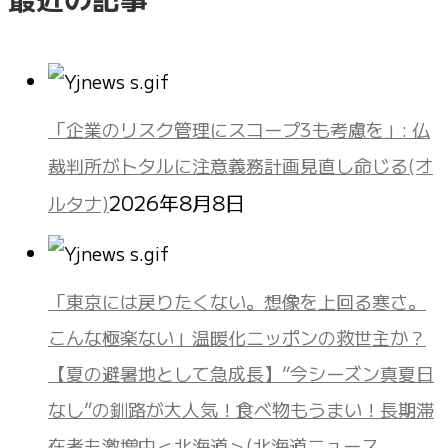
「企業のリスク管理にスコープ3も考慮を」: 仏
裁判所がトタルに注意義務計画見直し命じる(オ
2026年8月8日
ルタナ)
「東京には戻りたくない。想像を上回る寒さ。
こんな極楽ない」温暖化ニッポンの救世主か？
【夏の避暑地として急成長】”今シーズン真夏日
なし”の釧路が大人気！食べ物もうまい！長期滞
在者も激増中＜北海道＞(北海道ニュース