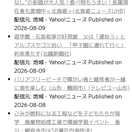
なし"の釧路が大人気！食べ物もうまい！長期滞
在者も激増中＜北海道＞(北海道ニュースUHB)
配信元: 地域 - Yahoo!ニュース
Published on
2026-08-09
遊学館・石坂和享が好救援 父は「運拾う」と
アルプスでゴミ拾い 「甲子園に連れて行く」
約束果たす(北國新聞社)
配信元: 地域 - Yahoo!ニュース
Published on
2026-08-09
バリアフリービーチで障がい者と健常者が一緒
に海を楽しむ（山形・鶴岡市）(テレビユー山形)
配信元: 地域 - Yahoo!ニュース
Published on
2026-08-08
ごみが燃料になる工程などを子どもたちが見
学 廃棄物処理工場で環境学習イベント 香
川・観音寺市(KSB瀬戸内海放送)