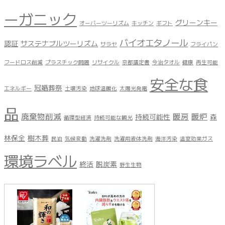
ーガニック
グリーンキー
オーバーツーリズム
キッチン
ギフト
バイオエタノール
認証
サステナブルツーリズム
サラヤ
フライパン
フードロス削減
プラスチック問題
リサイクル
京都議定書
今治タオル
健康
再生可能
安全な食
冠婚葬祭
エネルギー
土壌汚染
地球温暖化
太陽光発電
品
廃棄物削減
暖房
暖炉
持続可能性
森
循環型経済
持続可能な観光
林保全
樹木葬
民泊
気候変動
洗濯洗剤
洗濯用液体洗剤
海洋汚染
温室効果ガス
環境ラベル
終活
脱炭素
野生生物