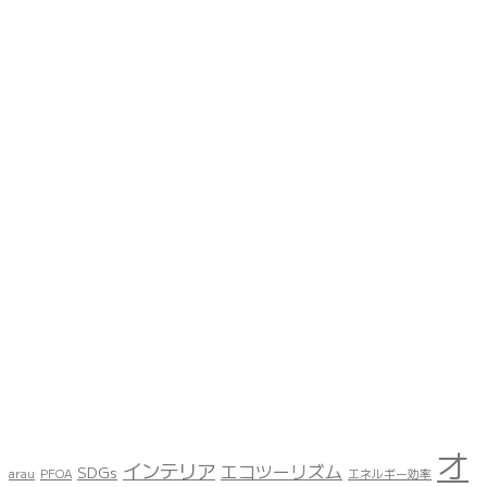
オ
インテリア
エコツーリズム
SDGs
arau
PFOA
エネルギー効率