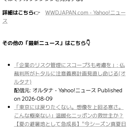
詳細はこちら
👉
WWDJAPAN.com - Yahoo!ニュー
ス
その他の「最新ニュース」はこちら👇
「企業のリスク管理にスコープ3も考慮を」: 仏
裁判所がトタルに注意義務計画見直し命じる(オ
ルタナ)
配信元: オルタナ - Yahoo!ニュース
Published
on 2026-08-09
「東京には戻りたくない。想像を上回る寒さ。
こんな極楽ない」温暖化ニッポンの救世主か？
【夏の避暑地として急成長】"今シーズン真夏日