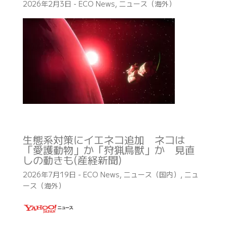
2026年2月3日
-
ECO News
,
ニュース（海外）
生態系対策にイエネコ追加 ネコは
「愛護動物」か「狩猟鳥獣」か 見直
しの動きも(産経新聞)
2026年7月19日
-
ECO News
,
ニュース（国内）
,
ニュ
ース（海外）