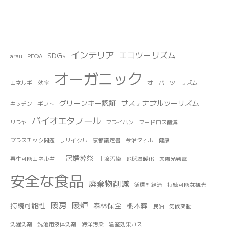
インテリア
エコツーリズム
SDGs
arau
PFOA
オーガニック
エネルギー効率
オーバーツーリズム
グリーンキー認証
サステナブルツーリズム
キッチン
ギフト
バイオエタノール
サラヤ
フライパン
フードロス削減
プラスチック問題
リサイクル
京都議定書
今治タオル
健康
冠婚葬祭
再生可能エネルギー
土壌汚染
地球温暖化
太陽光発電
安全な食品
廃棄物削減
循環型経済
持続可能な観光
暖房
暖炉
持続可能性
森林保全
樹木葬
民泊
気候変動
洗濯洗剤
洗濯用液体洗剤
海洋汚染
温室効果ガス