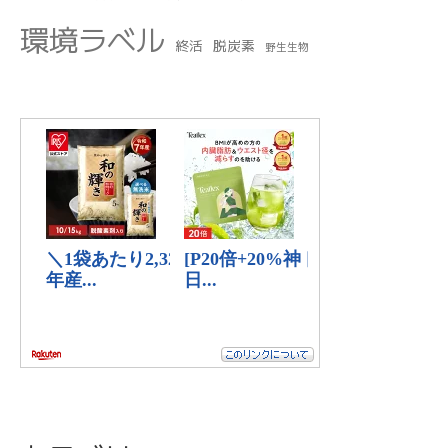
環境ラベル
終活
脱炭素
野生生物