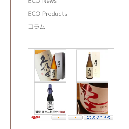
ECO News
ECO Products
コラム