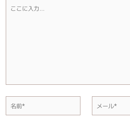
こ
こ
に
入
力…
名
メ
前
ー
*
ル
*