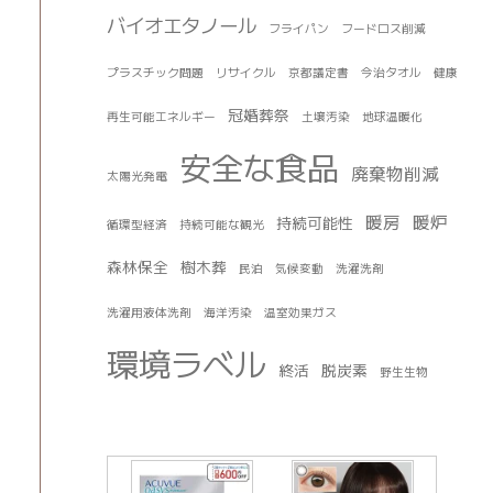
バイオエタノール
フライパン
フードロス削減
プラスチック問題
リサイクル
京都議定書
今治タオル
健康
冠婚葬祭
再生可能エネルギー
土壌汚染
地球温暖化
安全な食品
廃棄物削減
太陽光発電
暖房
暖炉
持続可能性
循環型経済
持続可能な観光
森林保全
樹木葬
民泊
気候変動
洗濯洗剤
洗濯用液体洗剤
海洋汚染
温室効果ガス
環境ラベル
終活
脱炭素
野生生物