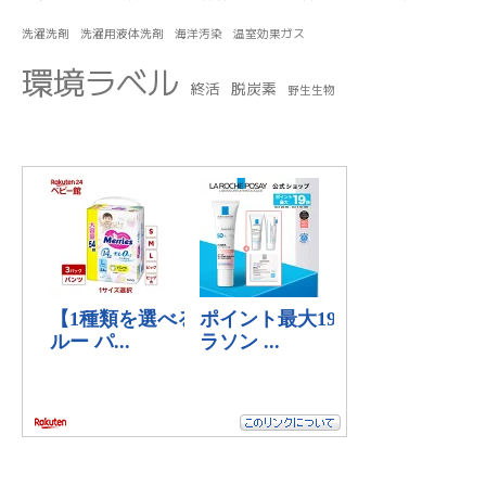
洗濯洗剤
洗濯用液体洗剤
海洋汚染
温室効果ガス
環境ラベル
終活
脱炭素
野生生物