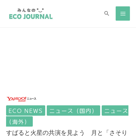
検
検
索
索
ECO NEWS
ニュース（国内）
ニュース
（海外）
すばると火星の共演を見よう 月と「さそり