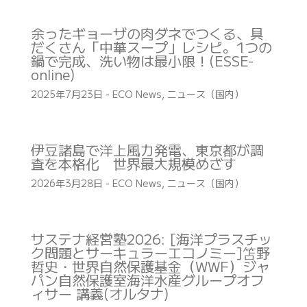
余ったギョーザの肉ダネでつくる、具
だくさん「中華スープ」レシピ。1つの
鍋で完成、洗い物は最小限！(ESSE-
online)
2025年7月23日
-
ECO News
,
ニュース（国内）
伊豆諸島で洋上風力発電、東京都が調
査を本格化 世界最大規模めざす
2026年3月28日
-
ECO News
,
ニュース（国内）
サステナ経営塾2026: [海洋プラスチッ
ク問題とサーキュラーエコノミー]笘野
哲史・世界自然保護基金（WWF）ジャ
パン自然保護室海洋水産グループオフ
ィサー 講義(オルタナ)