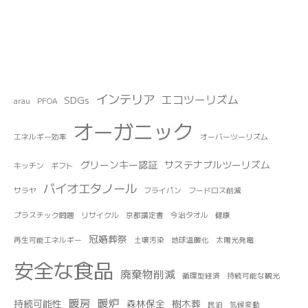
インテリア
エコツーリズム
SDGs
arau
PFOA
オーガニック
エネルギー効率
オーバーツーリズム
グリーンキー認証
サステナブルツーリズム
キッチン
ギフト
バイオエタノール
サラヤ
フライパン
フードロス削減
プラスチック問題
リサイクル
京都議定書
今治タオル
健康
冠婚葬祭
再生可能エネルギー
土壌汚染
地球温暖化
太陽光発電
安全な食品
廃棄物削減
循環型経済
持続可能な観光
暖房
暖炉
持続可能性
森林保全
樹木葬
民泊
気候変動