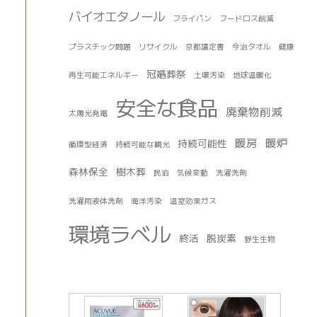
バイオエタノール
フライパン
フードロス削減
プラスチック問題
リサイクル
京都議定書
今治タオル
健康
冠婚葬祭
再生可能エネルギー
土壌汚染
地球温暖化
安全な食品
廃棄物削減
太陽光発電
暖房
暖炉
持続可能性
循環型経済
持続可能な観光
森林保全
樹木葬
民泊
気候変動
洗濯洗剤
洗濯用液体洗剤
海洋汚染
温室効果ガス
環境ラベル
終活
脱炭素
野生生物