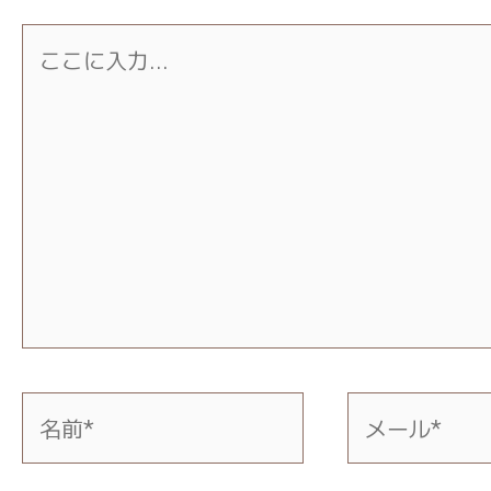
こ
こ
に
入
力…
名
メ
前
ー
*
ル