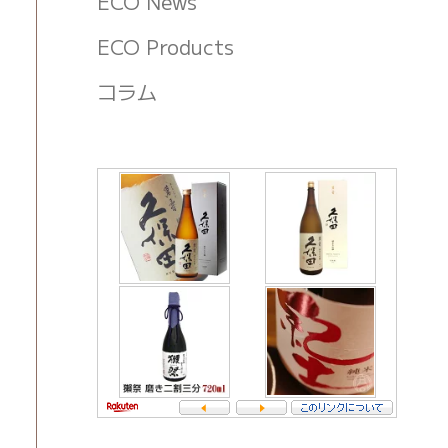
ECO News
ECO Products
コラム