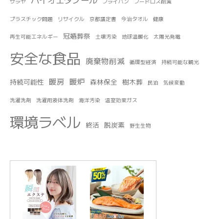
サラヤ
フライパン
フードロス削減
プラスチック問題
リサイクル
京都議定書
今治タオル
健康
冠婚葬祭
再生可能エネルギー
土壌汚染
地球温暖化
太陽光発電
安全な食品
廃棄物削減
循環型経済
持続可能な観光
暖房
暖炉
持続可能性
森林保全
樹木葬
民泊
気候変動
洗濯洗剤
洗濯用液体洗剤
海洋汚染
温室効果ガス
環境ラベル
終活
脱炭素
野生生物