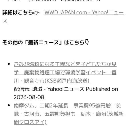
詳細はこちら
👉
WWDJAPAN.com - Yahoo!ニュー
ス
その他の「最新ニュース」はこちら👇
ごみが燃料になる工程などを子どもたちが見
学 廃棄物処理工場で環境学習イベント 香
川・観音寺市(KSB瀬戸内海放送)
配信元: 地域 - Yahoo!ニュース
Published on
2026-08-08
南摩ダム、工期2年延長 事業費95億円増 茨
城・古河市、五霞町負担も 栃木・鹿沼(茨城新
聞クロスアイ)