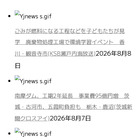
ごみが燃料になる工程などを子どもたちが見
学 廃棄物処理工場で環境学習イベント 香
2026年8月8
川・観音寺市(KSB瀬戸内海放送)
日
南摩ダム、工期2年延長 事業費95億円増 茨
城・古河市、五霞町負担も 栃木・鹿沼(茨城新
2026年8月7日
聞クロスアイ)