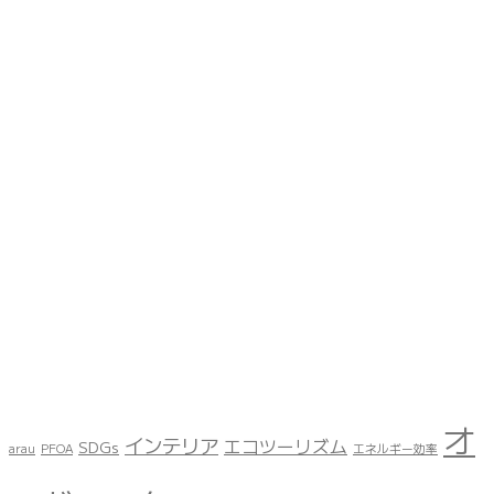
オ
インテリア
エコツーリズム
SDGs
arau
PFOA
エネルギー効率