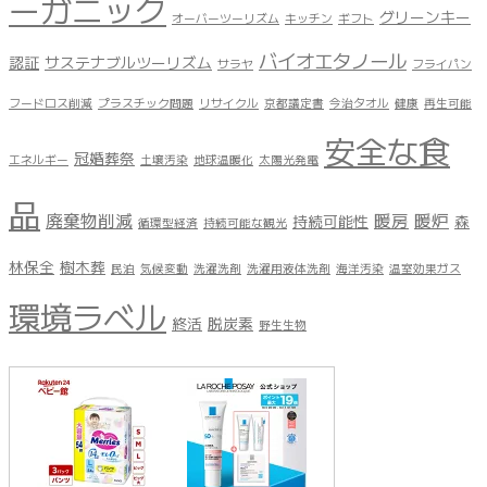
ーガニック
グリーンキー
オーバーツーリズム
キッチン
ギフト
バイオエタノール
認証
サステナブルツーリズム
サラヤ
フライパン
フードロス削減
プラスチック問題
リサイクル
京都議定書
今治タオル
健康
再生可能
安全な食
冠婚葬祭
エネルギー
土壌汚染
地球温暖化
太陽光発電
品
廃棄物削減
暖房
暖炉
持続可能性
森
循環型経済
持続可能な観光
林保全
樹木葬
民泊
気候変動
洗濯洗剤
洗濯用液体洗剤
海洋汚染
温室効果ガス
環境ラベル
終活
脱炭素
野生生物