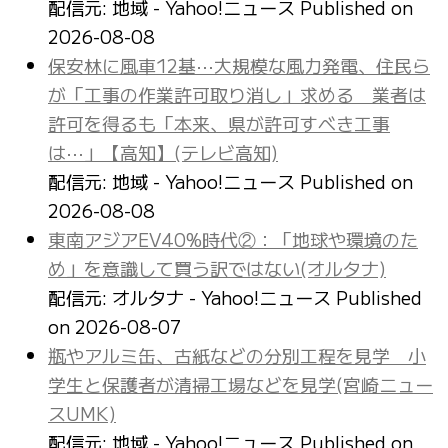
配信元: 地域 - Yahoo!ニュース
Published on
2026-08-08
保安林に風車12基⋯大規模な風力発電、住民ら
が「工事の作業許可取り消し」求める 業者は
許可を得るも「本来、県が許可すべき工事
は⋯」【高知】(テレビ高知)
配信元: 地域 - Yahoo!ニュース
Published on
2026-08-08
東南アジアEV40%時代②：「地球や環境のた
め」を意識して買う訳ではない(オルタナ)
配信元: オルタナ - Yahoo!ニュース
Published
on 2026-08-07
瓶やアルミ缶、古紙などの分別工程を見学 小
学生と保護者が清掃工場などを見学(宮崎ニュー
スUMK)
配信元: 地域 - Yahoo!ニュース
Published on