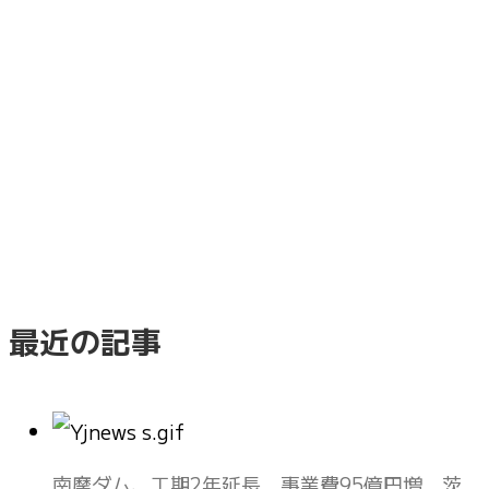
最近の記事
南摩ダム、工期2年延長 事業費95億円増 茨