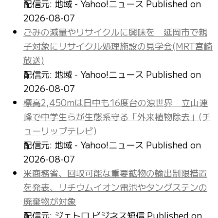
配信元: 地域 - Yahoo!ニュース
Published on
2026-08-07
ごみの減量やリサイクルに興味を 延岡市で親
子対象にリサイクル処理施設の見学会(MRT宮崎
放送)
配信元: 地域 - Yahoo!ニュース
Published on
2026-08-07
標高2,450mは日中も16度台の涼世界 立山連
峰で中学生らが生態系守る「外来植物除去」(チ
ューリップテレビ)
配信元: 地域 - Yahoo!ニュース
Published on
2026-08-07
米商務省、回収可能な重要鉱物の輸出制限措置
を発表、リチウムイオン電池やタングステンの
廃棄物が対象
配信元: ジェトロ ビジネス短信
Published on