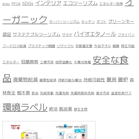
オ
インテリア
エコツーリズム
SDGs
arau
PFOA
エネルギー効率
ーガニック
グリーンキー
オーバーツーリズム
キッチン
ギフト
バイオエタノール
認証
サステナブルツーリズム
サラヤ
フライパン
フードロス削減
プラスチック問題
リサイクル
京都議定書
今治タオル
健康
再生可能
安全な食
冠婚葬祭
エネルギー
土壌汚染
地球温暖化
太陽光発電
品
廃棄物削減
暖房
暖炉
持続可能性
森
循環型経済
持続可能な観光
林保全
樹木葬
民泊
気候変動
洗濯洗剤
洗濯用液体洗剤
海洋汚染
温室効果ガス
環境ラベル
終活
脱炭素
野生生物