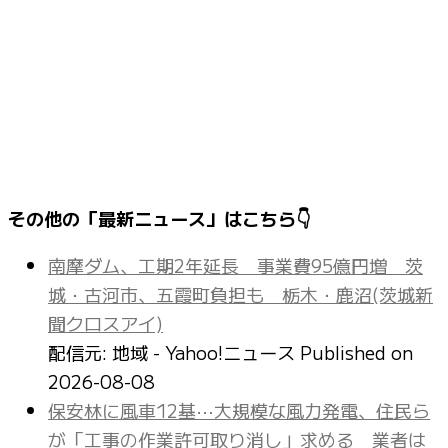
その他の「最新ニュース」はこちら👇
南摩ダム、工期2年延長 事業費95億円増 茨
城・古河市、五霞町負担も 栃木・鹿沼(茨城新
聞クロスアイ)
配信元: 地域 - Yahoo!ニュース
Published on
2026-08-08
保安林に風車12基⋯大規模な風力発電、住民ら
が「工事の作業許可取り消し」求める 業者は