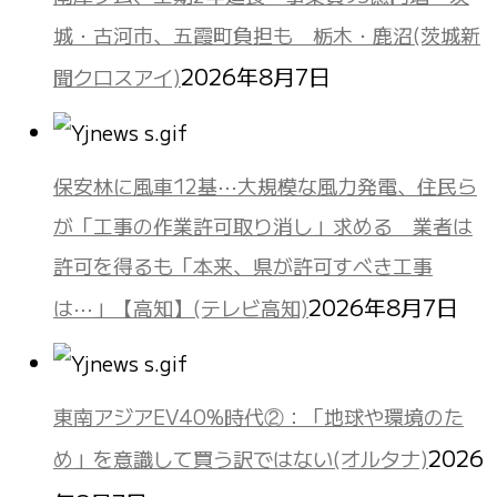
城・古河市、五霞町負担も 栃木・鹿沼(茨城新
2026年8月7日
聞クロスアイ)
保安林に風車12基⋯大規模な風力発電、住民ら
が「工事の作業許可取り消し」求める 業者は
許可を得るも「本来、県が許可すべき工事
2026年8月7日
は⋯」【高知】(テレビ高知)
東南アジアEV40%時代②：「地球や環境のた
2026
め」を意識して買う訳ではない(オルタナ)