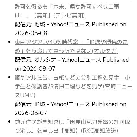
許可を得るも「本来、県が許可すべき工事
は⋯」【高知】(テレビ高知)
配信元: 地域 - Yahoo!ニュース
Published on
2026-08-08
東南アジアEV40%時代②：「地球や環境のた
め」を意識して買う訳ではない(オルタナ)
配信元: オルタナ - Yahoo!ニュース
Published
on 2026-08-07
瓶やアルミ缶、古紙などの分別工程を見学 小
学生と保護者が清掃工場などを見学(宮崎ニュー
スUMK)
配信元: 地域 - Yahoo!ニュース
Published on
2026-08-07
地元住民が高知県に『国見山風力発電の許可取
り消し』を申し出【高知】(RKC高知放送)