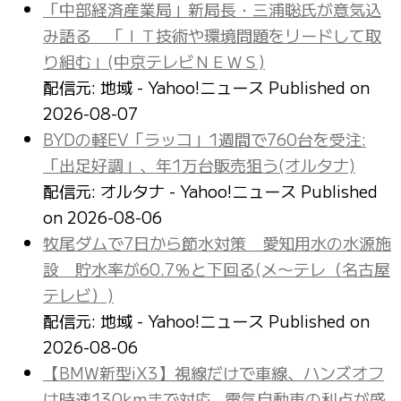
「中部経済産業局」新局長・三浦聡氏が意気込
み語る 「ＩＴ技術や環境問題をリードして取
り組む」(中京テレビＮＥＷＳ)
配信元: 地域 - Yahoo!ニュース
Published on
2026-08-07
BYDの軽EV「ラッコ」1週間で760台を受注:
「出足好調」、年1万台販売狙う(オルタナ)
配信元: オルタナ - Yahoo!ニュース
Published
on 2026-08-06
牧尾ダムで7日から節水対策 愛知用水の水源施
設 貯水率が60.7％と下回る(メ〜テレ（名古屋
テレビ）)
配信元: 地域 - Yahoo!ニュース
Published on
2026-08-06
【BMW新型iX3】視線だけで車線、ハンズオフ
は時速130kmまで対応…電気自動車の利点が盛