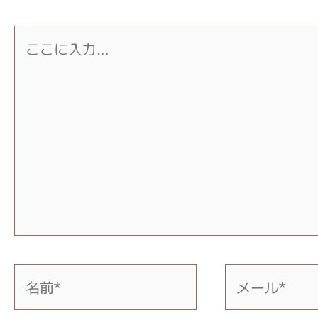
こ
こ
に
入
力…
名
メ
前
ー