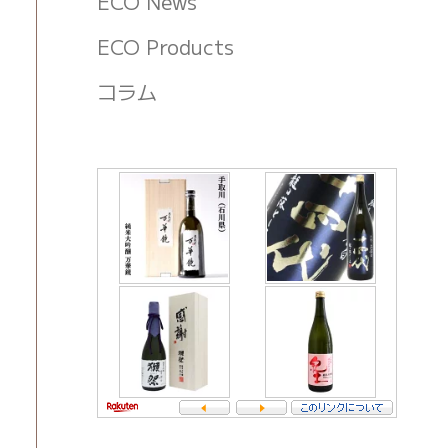
ECO News
ECO Products
コラム