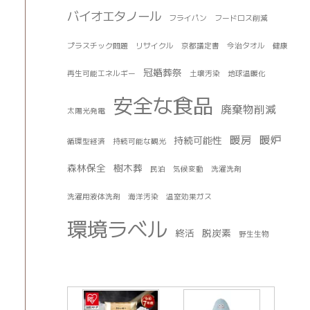
バイオエタノール
フライパン
フードロス削減
プラスチック問題
リサイクル
京都議定書
今治タオル
健康
冠婚葬祭
再生可能エネルギー
土壌汚染
地球温暖化
安全な食品
廃棄物削減
太陽光発電
暖房
暖炉
持続可能性
循環型経済
持続可能な観光
森林保全
樹木葬
民泊
気候変動
洗濯洗剤
洗濯用液体洗剤
海洋汚染
温室効果ガス
環境ラベル
終活
脱炭素
野生生物