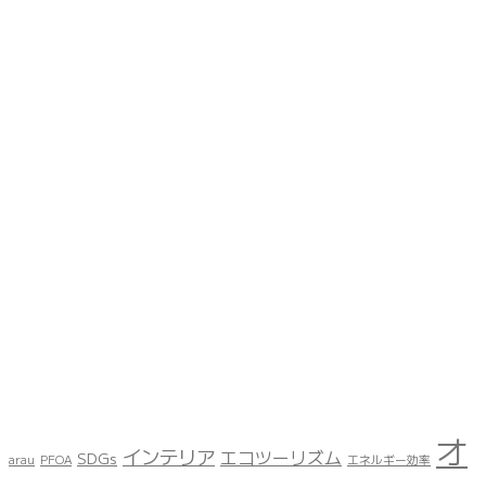
オ
インテリア
エコツーリズム
SDGs
arau
PFOA
エネルギー効率