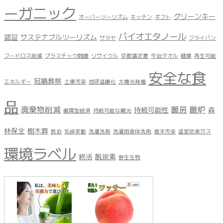
ーガニック
グリーンキー
オーバーツーリズム
キッチン
ギフト
バイオエタノール
認証
サステナブルツーリズム
サラヤ
フライパン
フードロス削減
プラスチック問題
リサイクル
京都議定書
今治タオル
健康
再生可能
安全な食
冠婚葬祭
エネルギー
土壌汚染
地球温暖化
太陽光発電
品
廃棄物削減
暖房
暖炉
持続可能性
森
循環型経済
持続可能な観光
林保全
樹木葬
民泊
気候変動
洗濯洗剤
洗濯用液体洗剤
海洋汚染
温室効果ガス
環境ラベル
終活
脱炭素
野生生物