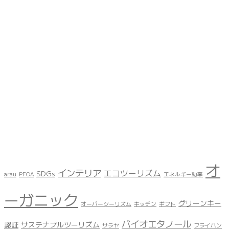
オ
インテリア
エコツーリズム
SDGs
arau
PFOA
エネルギー効率
ーガニック
グリーンキー
オーバーツーリズム
キッチン
ギフト
バイオエタノール
認証
サステナブルツーリズム
サラヤ
フライパン