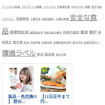
フードロス削減
プラスチック問題
リサイクル
京都議定書
今治タオル
健康
再生可能
安全な食
冠婚葬祭
エネルギー
土壌汚染
地球温暖化
太陽光発電
品
廃棄物削減
暖房
暖炉
持続可能性
森
循環型経済
持続可能な観光
林保全
樹木葬
民泊
気候変動
洗濯洗剤
洗濯用液体洗剤
海洋汚染
温室効果ガス
環境ラベル
終活
脱炭素
野生生物