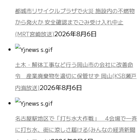
都城市リサイクルプラザで火災 施設内の不燃物
から発火か 安全確認までごみ受け入れ中止
2026年8月6日
(MRT宮崎放送)
土木・解体工事など行う岡山市の会社に改善命
令 産業廃棄物を適切に保管せず 岡山(KSB瀬戸
2026年8月6日
内海放送)
名古屋駅地区で「打ち水大作戦」 4会場で一斉
に打ち水、街に涼しさ届ける(みんなの経済新聞