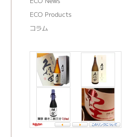
ECO News
ECO Products
コラム