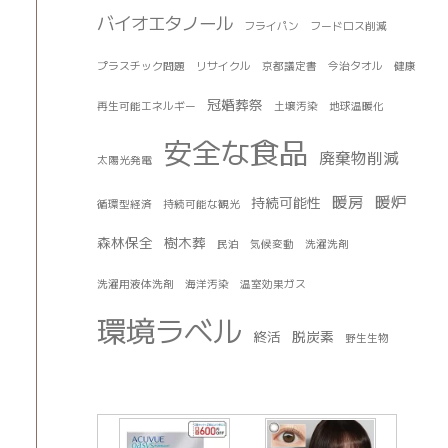
バイオエタノール
フライパン
フードロス削減
プラスチック問題
リサイクル
京都議定書
今治タオル
健康
冠婚葬祭
再生可能エネルギー
土壌汚染
地球温暖化
安全な食品
廃棄物削減
太陽光発電
暖房
暖炉
持続可能性
循環型経済
持続可能な観光
森林保全
樹木葬
民泊
気候変動
洗濯洗剤
洗濯用液体洗剤
海洋汚染
温室効果ガス
環境ラベル
終活
脱炭素
野生生物