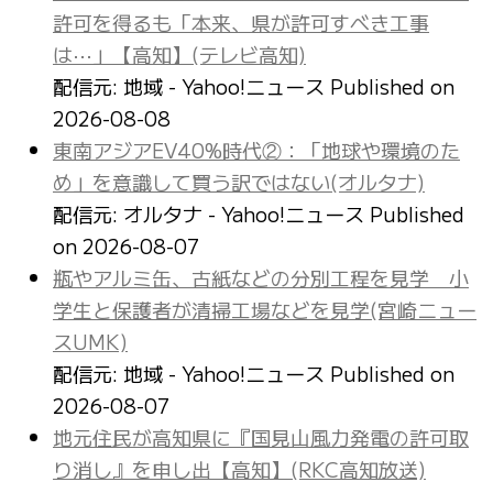
許可を得るも「本来、県が許可すべき工事
は⋯」【高知】(テレビ高知)
配信元: 地域 - Yahoo!ニュース
Published on
2026-08-08
東南アジアEV40%時代②：「地球や環境のた
め」を意識して買う訳ではない(オルタナ)
配信元: オルタナ - Yahoo!ニュース
Published
on 2026-08-07
瓶やアルミ缶、古紙などの分別工程を見学 小
学生と保護者が清掃工場などを見学(宮崎ニュー
スUMK)
配信元: 地域 - Yahoo!ニュース
Published on
2026-08-07
地元住民が高知県に『国見山風力発電の許可取
り消し』を申し出【高知】(RKC高知放送)