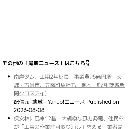
その他の「最新ニュース」はこちら👇
南摩ダム、工期2年延長 事業費95億円増 茨
城・古河市、五霞町負担も 栃木・鹿沼(茨城新
聞クロスアイ)
配信元: 地域 - Yahoo!ニュース
Published on
2026-08-08
保安林に風車12基⋯大規模な風力発電、住民ら
が「工事の作業許可取り消し」求める 業者は