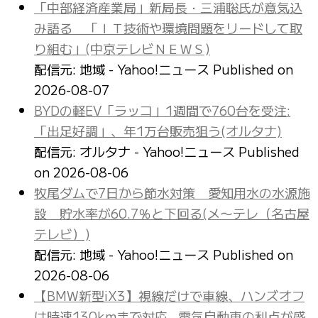
「中部経済産業局」新局長・三浦聡氏が意気込
み語る 「ＩＴ技術や環境問題をリードして取
り組む」(中京テレビＮＥＷＳ)
配信元: 地域 - Yahoo!ニュース
Published on
2026-08-07
BYDの軽EV「ラッコ」1週間で760台を受注:
「出足好調」、年1万台販売狙う(オルタナ)
配信元: オルタナ - Yahoo!ニュース
Published
on 2026-08-06
牧尾ダムで7日から節水対策 愛知用水の水源施
設 貯水率が60.7％と下回る(メ〜テレ（名古屋
テレビ）)
配信元: 地域 - Yahoo!ニュース
Published on
2026-08-06
【BMW新型iX3】視線だけで車線、ハンズオフ
は時速130kmまで対応…電気自動車の利点が盛