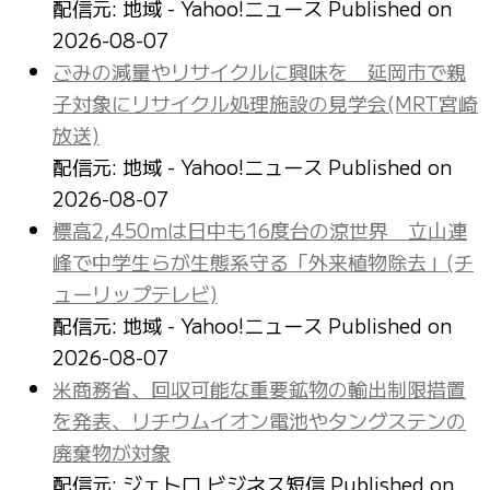
配信元: 地域 - Yahoo!ニュース
Published on
2026-08-07
ごみの減量やリサイクルに興味を 延岡市で親
子対象にリサイクル処理施設の見学会(MRT宮崎
放送)
配信元: 地域 - Yahoo!ニュース
Published on
2026-08-07
標高2,450mは日中も16度台の涼世界 立山連
峰で中学生らが生態系守る「外来植物除去」(チ
ューリップテレビ)
配信元: 地域 - Yahoo!ニュース
Published on
2026-08-07
米商務省、回収可能な重要鉱物の輸出制限措置
を発表、リチウムイオン電池やタングステンの
廃棄物が対象
配信元: ジェトロ ビジネス短信
Published on