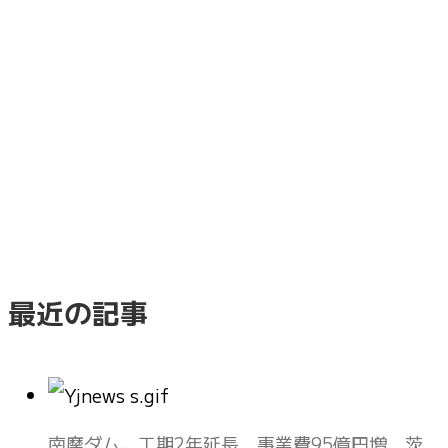
最近の記事
南摩ダム、工期2年延長 事業費95億円増 茨