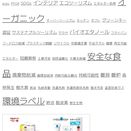
オ
インテリア
エコツーリズム
SDGs
arau
PFOA
エネルギー効率
ーガニック
グリーンキー
オーバーツーリズム
キッチン
ギフト
バイオエタノール
認証
サステナブルツーリズム
サラヤ
フライパン
フードロス削減
プラスチック問題
リサイクル
京都議定書
今治タオル
健康
再生可能
安全な食
冠婚葬祭
エネルギー
土壌汚染
地球温暖化
太陽光発電
品
廃棄物削減
暖房
暖炉
持続可能性
森
循環型経済
持続可能な観光
林保全
樹木葬
民泊
気候変動
洗濯洗剤
洗濯用液体洗剤
海洋汚染
温室効果ガス
環境ラベル
終活
脱炭素
野生生物