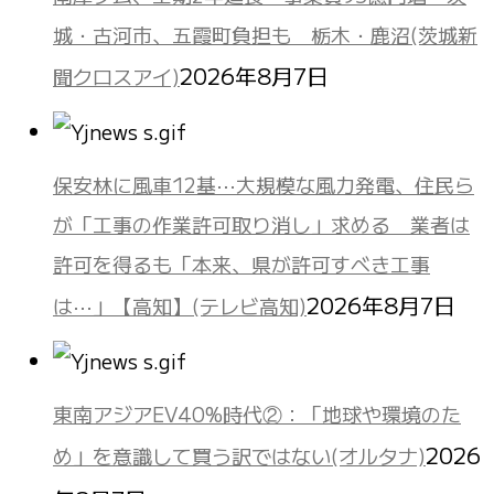
城・古河市、五霞町負担も 栃木・鹿沼(茨城新
2026年8月7日
聞クロスアイ)
保安林に風車12基⋯大規模な風力発電、住民ら
が「工事の作業許可取り消し」求める 業者は
許可を得るも「本来、県が許可すべき工事
2026年8月7日
は⋯」【高知】(テレビ高知)
東南アジアEV40%時代②：「地球や環境のた
2026
め」を意識して買う訳ではない(オルタナ)