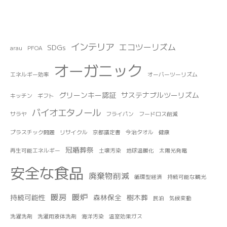
インテリア
エコツーリズム
SDGs
arau
PFOA
オーガニック
エネルギー効率
オーバーツーリズム
グリーンキー認証
サステナブルツーリズム
キッチン
ギフト
バイオエタノール
サラヤ
フライパン
フードロス削減
プラスチック問題
リサイクル
京都議定書
今治タオル
健康
冠婚葬祭
再生可能エネルギー
土壌汚染
地球温暖化
太陽光発電
安全な食品
廃棄物削減
循環型経済
持続可能な観光
暖房
暖炉
持続可能性
森林保全
樹木葬
民泊
気候変動
洗濯洗剤
洗濯用液体洗剤
海洋汚染
温室効果ガス