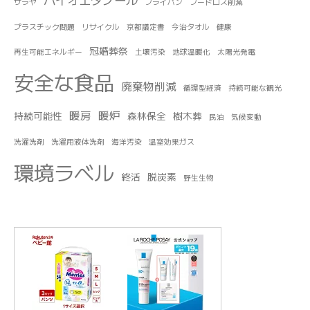
サラヤ
フライパン
フードロス削減
プラスチック問題
リサイクル
京都議定書
今治タオル
健康
冠婚葬祭
再生可能エネルギー
土壌汚染
地球温暖化
太陽光発電
安全な食品
廃棄物削減
循環型経済
持続可能な観光
暖房
暖炉
持続可能性
森林保全
樹木葬
民泊
気候変動
洗濯洗剤
洗濯用液体洗剤
海洋汚染
温室効果ガス
環境ラベル
終活
脱炭素
野生生物