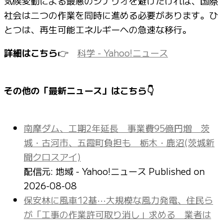
気候変動による最悪のシナリオを避けたければ、国際
社会は二つの作業を同時に進める必要があります。ひ
とつは、再生可能エネルギーへの急速な移行。
詳細はこちら
👉
科学 - Yahoo!ニュース
その他の「最新ニュース」はこちら👇
南摩ダム、工期2年延長 事業費95億円増 茨
城・古河市、五霞町負担も 栃木・鹿沼(茨城新
聞クロスアイ)
配信元: 地域 - Yahoo!ニュース
Published on
2026-08-08
保安林に風車12基⋯大規模な風力発電、住民ら
が「工事の作業許可取り消し」求める 業者は