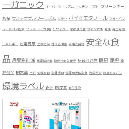
ーガニック
グリーンキー
オーバーツーリズム
キッチン
ギフト
バイオエタノール
認証
サステナブルツーリズム
サラヤ
フライパン
フードロス削減
プラスチック問題
リサイクル
京都議定書
今治タオル
健康
再生可能
安全な食
冠婚葬祭
エネルギー
土壌汚染
地球温暖化
太陽光発電
品
廃棄物削減
暖房
暖炉
持続可能性
森
循環型経済
持続可能な観光
林保全
樹木葬
民泊
気候変動
洗濯洗剤
洗濯用液体洗剤
海洋汚染
温室効果ガス
環境ラベル
終活
脱炭素
野生生物