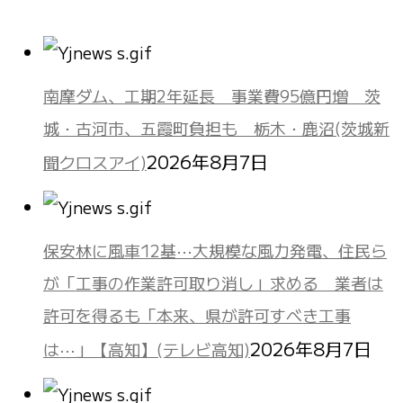
南摩ダム、工期2年延長 事業費95億円増 茨
城・古河市、五霞町負担も 栃木・鹿沼(茨城新
2026年8月7日
聞クロスアイ)
保安林に風車12基⋯大規模な風力発電、住民ら
が「工事の作業許可取り消し」求める 業者は
許可を得るも「本来、県が許可すべき工事
2026年8月7日
は⋯」【高知】(テレビ高知)