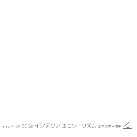
オ
インテリア
エコツーリズム
SDGs
arau
PFOA
エネルギー効率