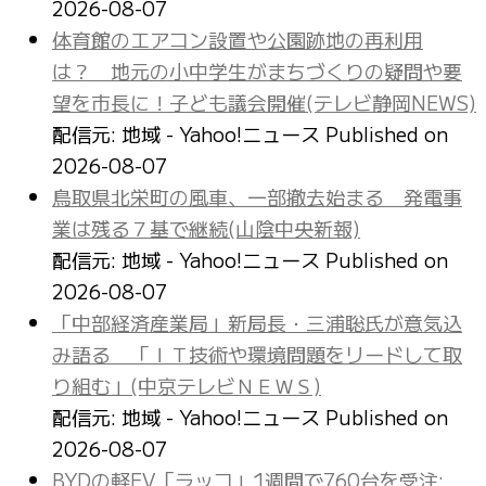
2026-08-07
体育館のエアコン設置や公園跡地の再利用
は？ 地元の小中学生がまちづくりの疑問や要
望を市長に！子ども議会開催(テレビ静岡NEWS)
配信元: 地域 - Yahoo!ニュース
Published on
2026-08-07
鳥取県北栄町の風車、一部撤去始まる 発電事
業は残る７基で継続(山陰中央新報)
配信元: 地域 - Yahoo!ニュース
Published on
2026-08-07
「中部経済産業局」新局長・三浦聡氏が意気込
み語る 「ＩＴ技術や環境問題をリードして取
り組む」(中京テレビＮＥＷＳ)
配信元: 地域 - Yahoo!ニュース
Published on
2026-08-07
BYDの軽EV「ラッコ」1週間で760台を受注: