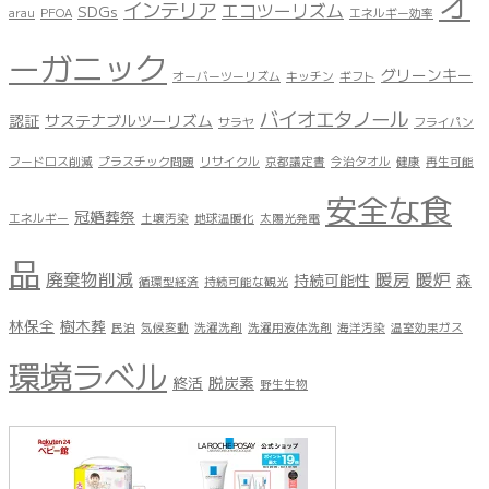
オ
インテリア
エコツーリズム
SDGs
arau
PFOA
エネルギー効率
ーガニック
グリーンキー
オーバーツーリズム
キッチン
ギフト
バイオエタノール
認証
サステナブルツーリズム
サラヤ
フライパン
フードロス削減
プラスチック問題
リサイクル
京都議定書
今治タオル
健康
再生可能
安全な食
冠婚葬祭
エネルギー
土壌汚染
地球温暖化
太陽光発電
品
廃棄物削減
暖房
暖炉
持続可能性
森
循環型経済
持続可能な観光
林保全
樹木葬
民泊
気候変動
洗濯洗剤
洗濯用液体洗剤
海洋汚染
温室効果ガス
環境ラベル
終活
脱炭素
野生生物