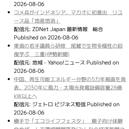
2026-08-06
コメ兵がインドネシア、マカオに初進出 リユ
ース品「地産地消」
配信元: ZDNet Japan 最新情報 総合
Published on 2026-08-06
東海の若手議員ら研修 尾鷲で生物多様性の回
復学ぶ 三重(伊勢新聞)
配信元: 地域 - Yahoo!ニュース
Published on
2026-08-06
中国、再生可能エネルギー分野の5カ年規画を発
表、2030年に風力・太陽光発電設備容量28億
kW以上へ
配信元: ジェトロ ビジネス短信
Published on
2026-08-06
横手で「エコライフフェスタ」 親子向け体験
会やゲームで環境問題啓発(みんなの経済新聞ネ