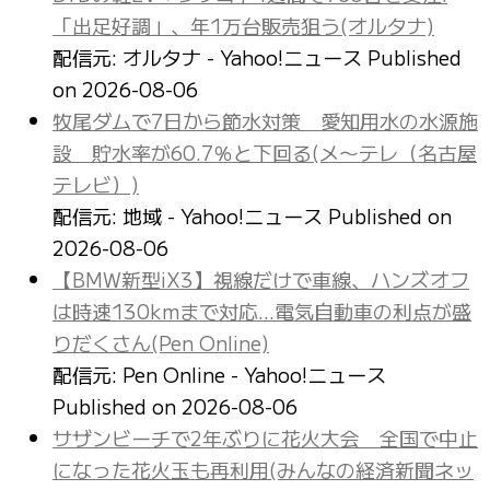
「出足好調」、年1万台販売狙う(オルタナ)
配信元: オルタナ - Yahoo!ニュース
Published
on 2026-08-06
牧尾ダムで7日から節水対策 愛知用水の水源施
設 貯水率が60.7％と下回る(メ〜テレ（名古屋
テレビ）)
配信元: 地域 - Yahoo!ニュース
Published on
2026-08-06
【BMW新型iX3】視線だけで車線、ハンズオフ
は時速130kmまで対応…電気自動車の利点が盛
りだくさん(Pen Online)
配信元: Pen Online - Yahoo!ニュース
Published on 2026-08-06
サザンビーチで2年ぶりに花火大会 全国で中止
になった花火玉も再利用(みんなの経済新聞ネッ