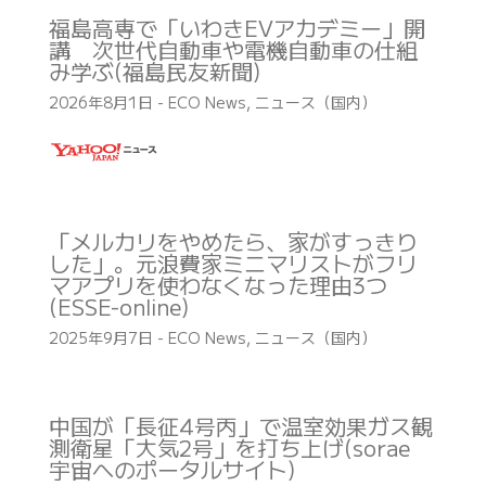
福島高専で「いわきEVアカデミー」開
講 次世代自動車や電機自動車の仕組
み学ぶ(福島民友新聞)
2026年8月1日
-
ECO News
,
ニュース（国内）
「メルカリをやめたら、家がすっきり
した」。元浪費家ミニマリストがフリ
マアプリを使わなくなった理由3つ
(ESSE-online)
2025年9月7日
-
ECO News
,
ニュース（国内）
中国が「長征4号丙」で温室効果ガス観
測衛星「大気2号」を打ち上げ(sorae
宇宙へのポータルサイト)