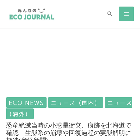
検
検
索
索
ECO NEWS
ニュース（国内）
ニュース
（海外）
恐竜絶滅当時の小惑星衝突、痕跡を北海道で
確認 生態系の崩壊や回復過程の実態解明に