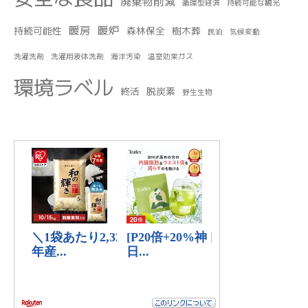
廃棄物削減
循環型経済
持続可能な観光
暖房
暖炉
持続可能性
森林保全
樹木葬
民泊
気候変動
洗濯洗剤
洗濯用液体洗剤
海洋汚染
温室効果ガス
環境ラベル
終活
脱炭素
野生生物