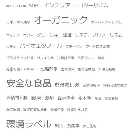
インテリア
エコツーリズム
SDGs
arau
PFOA
オーガニック
エネルギー効率
オーバーツーリズム
グリーンキー認証
サステナブルツーリズム
キッチン
ギフト
バイオエタノール
サラヤ
フライパン
フードロス削減
プラスチック問題
リサイクル
京都議定書
今治タオル
健康
冠婚葬祭
再生可能エネルギー
土壌汚染
地球温暖化
太陽光発電
安全な食品
廃棄物削減
循環型経済
持続可能な観光
暖房
暖炉
持続可能性
森林保全
樹木葬
民泊
気候変動
洗濯洗剤
洗濯用液体洗剤
海洋汚染
温室効果ガス
環境ラベル
終活
脱炭素
野生生物