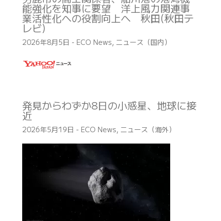
能強化を知事に要望 洋上風力関連事
業活性化への役割向上へ 秋田(秋田テ
レビ)
2026年8月5日
-
ECO News
,
ニュース（国内）
発見からわずか8日の小惑星、地球に接
近
2026年5月19日
-
ECO News
,
ニュース（海外）