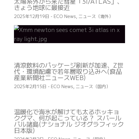
太陽系外から来た彗星「3I/ATLAS」、
きょう地球に最接近
2025年12月19日
-
ECO News
,
ニュース（海外）
清涼飲料のパッケージ刷新が加速、Z世
代・環境配慮で若年層取り込みへ(食品
産業新聞社ニュースWEB)
2025年2月15日
-
ECO News
,
ニュース（国内）
温暖化で海氷が解けても太るホッキョ
クグマ、何が起こっている？ スバール
バル諸島(ナショナル ジオグラフィック
日本版)
2026年2月2日
-
ECO News
,
ニュース（国内）