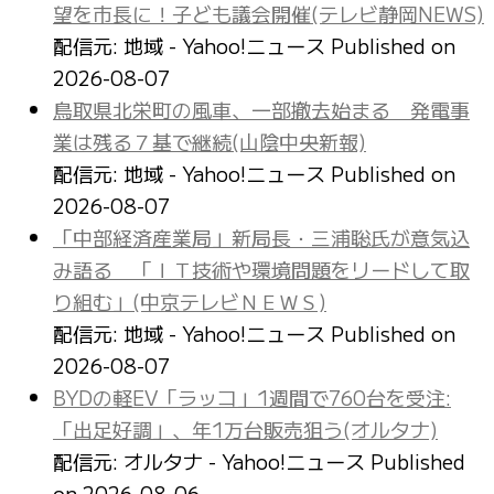
望を市長に！子ども議会開催(テレビ静岡NEWS)
配信元: 地域 - Yahoo!ニュース
Published on
2026-08-07
鳥取県北栄町の風車、一部撤去始まる 発電事
業は残る７基で継続(山陰中央新報)
配信元: 地域 - Yahoo!ニュース
Published on
2026-08-07
「中部経済産業局」新局長・三浦聡氏が意気込
み語る 「ＩＴ技術や環境問題をリードして取
り組む」(中京テレビＮＥＷＳ)
配信元: 地域 - Yahoo!ニュース
Published on
2026-08-07
BYDの軽EV「ラッコ」1週間で760台を受注:
「出足好調」、年1万台販売狙う(オルタナ)
配信元: オルタナ - Yahoo!ニュース
Published
on 2026-08-06