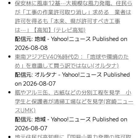
保安林に風車12基⋯大規模な風力発電、住民ら
が「工事の作業許可取り消し」求める 業者は
許可を得るも「本来、県が許可すべき工事
は⋯」【高知】(テレビ高知)
配信元: 地域 - Yahoo!ニュース
Published on
2026-08-08
東南アジアEV40%時代②：「地球や環境のた
め」を意識して買う訳ではない(オルタナ)
配信元: オルタナ - Yahoo!ニュース
Published
on 2026-08-07
瓶やアルミ缶、古紙などの分別工程を見学 小
学生と保護者が清掃工場などを見学(宮崎ニュー
スUMK)
配信元: 地域 - Yahoo!ニュース
Published on
2026-08-07
地元住民が高知県に『国見山風力発電の許可取