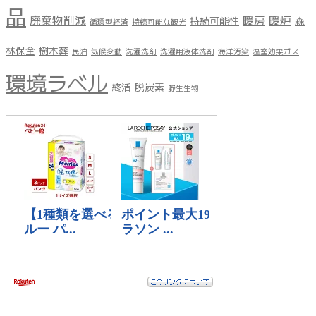
品
廃棄物削減
暖房
暖炉
持続可能性
森
循環型経済
持続可能な観光
林保全
樹木葬
民泊
気候変動
洗濯洗剤
洗濯用液体洗剤
海洋汚染
温室効果ガス
環境ラベル
終活
脱炭素
野生生物