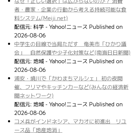
なぜ「正しい選択」は広がらないのか？ 消費
者・農家・企業の行動から考える持続可能な食
料システム(Meiji.net)
配信元: 科学 - Yahoo!ニュース
Published on
2026-08-06
中学生の目線で当局ただす 奄美市「ひかり議
会」 自然保護や少子化対策など(南海日日新聞)
配信元: 地域 - Yahoo!ニュース
Published on
2026-08-06
浦安・境川で「かわまちマルシェ」 初の夜開
催、フリマやキッチンカーなど(みんなの経済新
聞ネットワーク)
配信元: 地域 - Yahoo!ニュース
Published on
2026-08-06
コメ兵がインドネシア、マカオに初進出 リユ
ース品「地産地消」