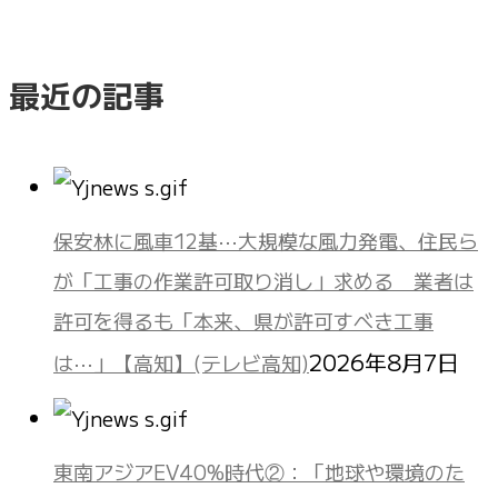
最近の記事
保安林に風車12基⋯大規模な風力発電、住民ら
が「工事の作業許可取り消し」求める 業者は
許可を得るも「本来、県が許可すべき工事
2026年8月7日
は⋯」【高知】(テレビ高知)
東南アジアEV40%時代②：「地球や環境のた