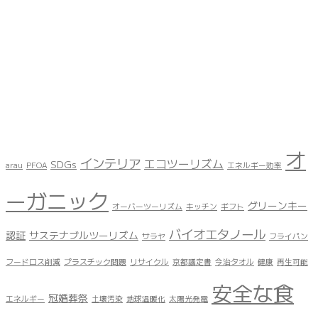
オ
インテリア
エコツーリズム
SDGs
arau
PFOA
エネルギー効率
ーガニック
グリーンキー
オーバーツーリズム
キッチン
ギフト
バイオエタノール
認証
サステナブルツーリズム
サラヤ
フライパン
フードロス削減
プラスチック問題
リサイクル
京都議定書
今治タオル
健康
再生可能
安全な食
冠婚葬祭
エネルギー
土壌汚染
地球温暖化
太陽光発電