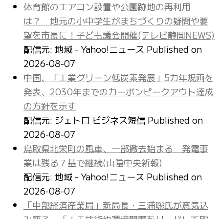
体育館のエアコン設置や公園跡地の再利用
は？ 地元の小中学生がまちづくりの疑問や要
望を市長に！子ども議会開催(テレビ静岡NEWS)
配信元: 地域 - Yahoo!ニュース
Published on
2026-08-07
中国、「工業グリーン低炭素発展」5カ年規画を
発表、2030年までのカーボンピークアウト達成
の方針を示す
配信元: ジェトロ ビジネス短信
Published on
2026-08-07
鳥取県北栄町の風車、一部撤去始まる 発電事
業は残る７基で継続(山陰中央新報)
配信元: 地域 - Yahoo!ニュース
Published on
2026-08-07
「中部経済産業局」新局長・三浦聡氏が意気込
み語る 「ＩＴ技術や環境問題をリードして取