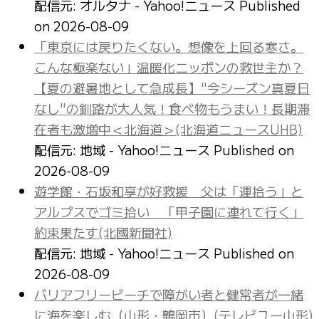
配信元: オルタナ - Yahoo!ニュース
Published
on 2026-08-09
「東京には戻りたくない。想像を上回る寒さ。
こんな極楽ない」温暖化ニッポンの救世主か？
【夏の避暑地として急成長】"今シーズン真夏日
なし"の釧路が大人気！食べ物もうまい！長期滞
在者も激増中＜北海道＞(北海道ニュースUHB)
配信元: 地域 - Yahoo!ニュース
Published on
2026-08-09
遊学館・石坂和享が好救援 父は「運拾う」と
アルプスでゴミ拾い 「甲子園に連れて行く」
約束果たす(北國新聞社)
配信元: 地域 - Yahoo!ニュース
Published on
2026-08-09
バリアフリービーチで障がい者と健常者が一緒
に海を楽しむ（山形・鶴岡市）(テレビユー山形)