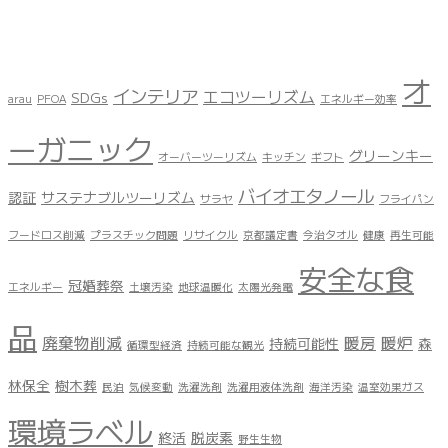
オ
インテリア
エコツーリズム
SDGs
arau
PFOA
エネルギー効率
ーガニック
グリーンキー
オーバーツーリズム
キッチン
ギフト
バイオエタノール
認証
サステナブルツーリズム
サラヤ
フライパン
フードロス削減
プラスチック問題
リサイクル
京都議定書
今治タオル
健康
再生可能
安全な食
冠婚葬祭
エネルギー
土壌汚染
地球温暖化
太陽光発電
品
廃棄物削減
暖房
暖炉
持続可能性
森
循環型経済
持続可能な観光
林保全
樹木葬
民泊
気候変動
洗濯洗剤
洗濯用液体洗剤
海洋汚染
温室効果ガス
環境ラベル
終活
脱炭素
野生生物