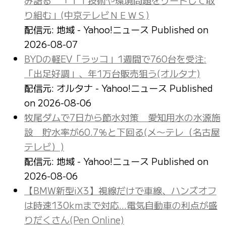
り組む」(中京テレビＮＥＷＳ)
配信元: 地域 - Yahoo!ニュース
Published on
2026-08-07
BYDの軽EV「ラッコ」1週間で760台を受注:
「出足好調」、年1万台販売狙う(オルタナ)
配信元: オルタナ - Yahoo!ニュース
Published
on 2026-08-06
牧尾ダムで7日から節水対策 愛知用水の水源施
設 貯水率が60.7％と下回る(メ〜テレ（名古屋
テレビ）)
配信元: 地域 - Yahoo!ニュース
Published on
2026-08-06
【BMW新型iX3】視線だけで車線、ハンズオフ
は時速130kmまで対応…電気自動車の利点が盛
りだくさん(Pen Online)