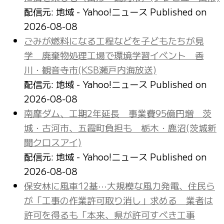
配信元: 地域 - Yahoo!ニュース
Published on
2026-08-08
ごみが燃料になる工程などを子どもたちが見
学 廃棄物処理工場で環境学習イベント 香
川・観音寺市(KSB瀬戸内海放送)
配信元: 地域 - Yahoo!ニュース
Published on
2026-08-08
南摩ダム、工期2年延長 事業費95億円増 茨
城・古河市、五霞町負担も 栃木・鹿沼(茨城新
聞クロスアイ)
配信元: 地域 - Yahoo!ニュース
Published on
2026-08-08
保安林に風車12基⋯大規模な風力発電、住民ら
が「工事の作業許可取り消し」求める 業者は
許可を得るも「本来、県が許可すべき工事