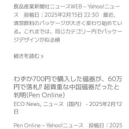
パ
食品産業新聞社ニュースWEB – Yahoo!ニュー
ト
ッ
ス 投稿日：2025年2月15日 22:30 最近、
ル
ケ
清涼飲料のパッケージが大きく変わり始めてい
リ
ー
る。これまでは、同じカテゴリー内でパッケー
サ
ジ
ジデザインが似る傾
イ
刷
ク
新
続きを読む »
ル
が
協
加
定、
速、
わずか700円で購入した磁器が、60万
わ
年
Z
円で落札⁉︎ 超貴重な中国磁器だったと
ず
間
世
判明(Pen Online)
か
240t
代・
700
ECO News
,
ニュース（国内）
-
2025年2月12
を
環
日
円
再
境
で
利
Pen Online – Yahoo!ニュース 投稿日：2025
配
購