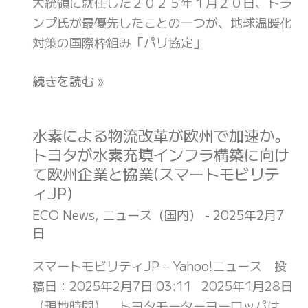
大統領に就任した２０２５年１月２０日、トラ
済
疑
ンプ氏が最優先したことの一つが、地球温暖化
産
派
対策の国際枠組み「パリ協定」
業
ト
大
ラ
続きを読む »
臣
ン
賞」
プ
受
米
水素による物流改革が欧州で加速か。
水
賞
政
トヨタが水素充填インフラ構築に向け
素
(食
権
て欧州企業と協業(スマートモビリテ
に
品
に
ィJP)
よ
産
ア
る
ECO News
,
ニュース（国内）
-
2025年2月7
業
フ
日
物
新
リ
流
聞
スマートモビリティJP – Yahoo!ニュース 投
カ
改
社
稿日：2025年2月7日 03:11 2025年1月28日
か
革
ニ
（現地時間）、トヨタモーターヨーロッパは、