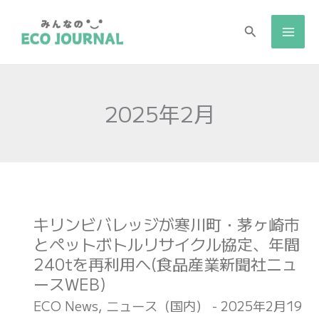
検
索
2025年2月
キリンビバレッジが寒川町・茅ヶ崎市
キ
とペットボトルリサイクル協定、年間
リ
240tを再利用へ(食品産業新聞社ニュ
ン
ースWEB)
ビ
バ
ECO News
,
ニュース（国内）
-
2025年2月19