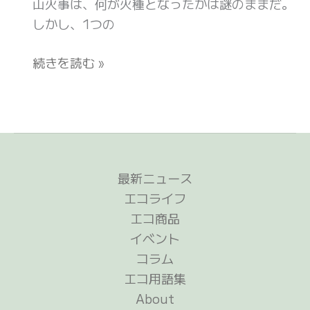
グ
山火事は、何が火種となったかは謎のままだ。
で
で
ラ
しかし、1つの
は
35％
フ
さ
起
続きを読む »
ィ
ら
き
ッ
に
や
ク
高
す
日
濃
く
本
度
な
版)
(ナ
っ
最新ニュース
シ
て
エコライフ
ョ
い
エコ商品
ナ
た、
イベント
ル
2100
コラム
ジ
年
エコ用語集
オ
に
About
グ