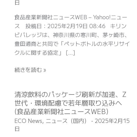
日
レ
ッ
食品産業新聞社ニュースWEB – Yahoo!ニュー
ジ
ス 投稿日：2025年2月19日 08:46 キリン
が
ビバレッジは、神奈川県の寒川町、茅ヶ崎市、
寒
豊田通商と共同で「ペットボトルの水平リサイ
川
クルに関する協定」 […]
町・
茅
続きを読む »
ヶ
崎
市
清涼飲料のパッケージ刷新が加速、Z
清
と
世代・環境配慮で若年層取り込みへ
涼
ペ
(食品産業新聞社ニュースWEB)
飲
ッ
料
ECO News
,
ニュース（国内）
-
2025年2月15
ト
日
の
ボ