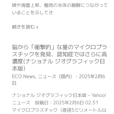
ズ
機
候や海面上昇、極地の氷床の融解につながって
ン
ミ
に、
いることを示してき
フ
が
災
ラ
増
続きを読む »
害
構
え
直
築
て
撃
に
い
脳から「衝撃的」な量のマイクロプラ
脳
の
向
る、
スチックを発見、認知症ではさらに高
か
マ
け
し
濃度(ナショナル ジオグラフィック日
ら
ラ
て
か
本版)
「衝
ウ
欧
し
撃
ECO News
,
ニュース（国内）
-
2025年2月6
イ
州
東
日
的」
(47NEWS)
企
京
な
業
ナショナル ジオグラフィック日本版 – Yahoo!
で
量
と
ニュース 投稿日：2025年2月6日 02:31
は
の
協
マイクロプラスチック（直径5ミリメートル以
減
マ