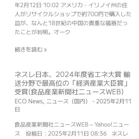
用
年2月12日 10:02 アメリカ・イリノイ州の住
慮
入
へ
人がリサイクルショップで約700円で購入した
で
し
(食
皿が、なんと18世紀の中国の貴重な磁器だっ
若
た
品
たことが判明。オーク
年
磁
産
層
器
業
続きを読む »
取
が、
新
り
60
聞
込
万
ネスレ日本、2024年度省エネ大賞 輸
ネ
社
み
円
送分野で最高位の「経済産業大臣賞」
ス
ニ
へ
で
受賞(食品産業新聞社ニュースWEB)
レ
ュ
(食
落
日
ECO News
,
ニュース（国内）
-
2025年2月11
ー
品
札⁉︎
日
本、
ス
産
超
2024
WEB)
業
食品産業新聞社ニュースWEB – Yahoo!ニュー
貴
年
新
ス 投稿日：2025年2月11日 08:36 ネスレ
重
度