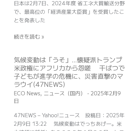
聞
日本は2月7日、2024年度 省エネ大賞輸送分野
な
省
社
で、最高位の「経済産業大臣賞」を受賞したこ
中
エ
ニ
とを発表した
国
ネ
ュ
磁
大
ー
続きを読む »
器
賞
ス
だ
輸
WEB)
っ
送
気候変動は「うそ」…懐疑派トランプ
気
た
分
米政権にアフリカから怨嗟 干ばつで
候
と
野
子どもが進学の危機に、災害直撃のマ
変
判
で
ラウイ(47NEWS)
動
明
最
は
ECO News
,
ニュース（国内）
-
2025年2月9
(Pen
高
日
「う
Online)
位
そ」
47NEWS – Yahoo!ニュース 投稿日：2025年
の
…
2月9日 13:22 気候変動はでっちあげ―。米
「経
懐