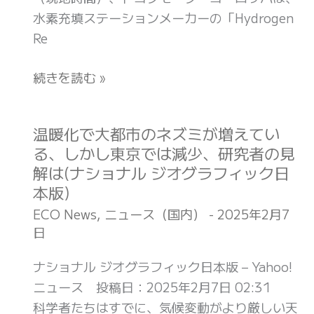
ら
が
ュ
水素充填ステーションメーカーの「Hydrogen
怨
欧
ー
Re
嗟
州
ス
で
続きを読む »
WEB)
干
加
ば
速
つ
か。
温暖化で大都市のネズミが増えてい
温
で
ト
る、しかし東京では減少、研究者の見
暖
子
ヨ
解は(ナショナル ジオグラフィック日
化
ど
タ
本版)
で
も
が
大
ECO News
,
ニュース（国内）
-
2025年2月7
が
水
日
都
進
素
市
学
ナショナル ジオグラフィック日本版 – Yahoo!
充
の
の
ニュース 投稿日：2025年2月7日 02:31
填
ネ
危
科学者たちはすでに、気候変動がより厳しい天
イ