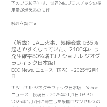
業
下のプラ粒子）は、世界的にプラスチックの使
少、
イ
(ス
用量が増えるのに伴
研
ク
マ
究
ロ
続きを読む »
ー
者
プ
ト
の
ラ
モ
見
ス
〈解説〉LA山火事、気候変動で35％
〈解
ビ
解
チ
起きやすくなっていた、2100年には
説〉
リ
は
ッ
発生確率80％増も(ナショナル ジオグ
LA
テ
(ナ
ク
ラフィック日本版)
山
ィ
シ
を
火
ECO News
,
ニュース（国内）
-
2025年2月1
JP)
ョ
発
日
事、
ナ
見、
気
ル
ナショナル ジオグラフィック日本版 – Yahoo!
認
候
ジ
ニュース 投稿日：2025年2月1日 03:30
知
変
オ
2025年1月7日に発生した米国ロサンゼルスの
症
動