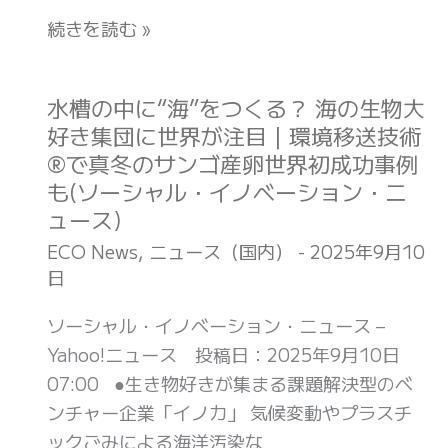
ジ
宇
ち」
続きを読む »
オ
宙
2026
グ
開
予
ラ
拓
約
水槽の中に“海”をつくる？ 海の生物大
水
フ
は
開
好き集団に世界が注目｜環境移送技術
槽
ィ
不
始、
®で真冬のサンゴ産卵世界初成功事例
の
ッ
可
黒
も(ソーシャル・イノベーション・ニ
中
ク
能
毛
ュース)
に“海”を
日
(ナ
和
ECO News
,
ニュース（国内）
-
2025年9月10
つ
本
シ
牛
日
く
版)
ョ
ス
る？
ソーシャル・イノベーション・ニュース –
ナ
テ
海
Yahoo!ニュース 投稿日：2025年9月10日
ル
ー
の
07:00 ●生き物好きが集まる課題解決型のベ
ジ
キ・
生
ンチャー企業「イノカ」 気候変動やプラスチ
オ
オ
物
ックごみによる海洋汚染な
グ
シ