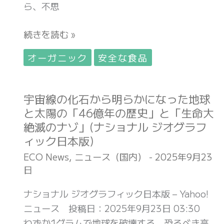
ン)
ら、不思
が
が
詰
9
続きを読む »
ま
月
っ
に
オーガニック
安全な食品
た
「手
新
放
型
宇宙線の化石から明らかになった地球
宇
し
「iX3」
と太陽の「46億年の歴史」と「生命大
宙
た
が
絶滅のナゾ」(ナショナル ジオグラフ
線
も
発
ィック日本版)
の
の」
表
化
5
ECO News
,
ニュース（国内）
-
2025年9月23
(Pen
日
石
つ。
Online)
か
シ
ナショナル ジオグラフィック日本版 – Yahoo!
ら
ャ
ニュース 投稿日：2025年9月23日 03:30
明
ツ
わずか1グラムで地球を破壊する、恐るべき高