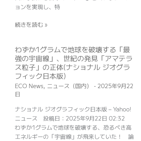
つ“藍
ョンを実現し、特
歴
染
史」
の
続きを読む »
と
深
「生
み”を
命
纏
わずか1グラムで地球を破壊する「最
わ
大
う
強の宇宙線」、世紀の発見「アマテラ
ず
絶
日
ス粒子」の正体(ナショナル ジオグラ
か
滅
仏
フィック日本版)
1
の
融
グ
ECO News
,
ニュース（国内）
-
2025年9月22
ナ
合
日
ラ
ゾ」
ス
ム
(ナ
ナショナル ジオグラフィック日本版 – Yahoo!
ニ
で
シ
ニュース 投稿日：2025年9月22日 02:32
ー
地
ョ
わずか1グラムで地球を破壊する、恐るべき高
カ
球
ナ
エネルギーの「宇宙線」が飛来していた！ 論
ー
を