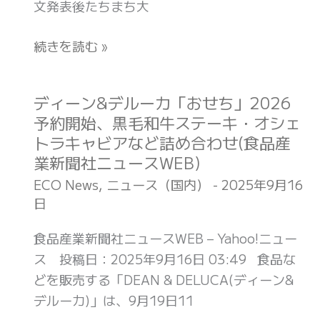
文発表後たちまち大
「ア
紙」
マ
の
続きを読む »
テ
正
ラ
体
ス
と
ディーン&デルーカ「おせち」2026
デ
粒
は、
予約開始、黒毛和牛ステーキ・オシェ
ィ
子」
宇
トラキャビアなど詰め合わせ(食品産
ー
の
宙
業新聞社ニュースWEB)
ン
正
線
&
ECO News
,
ニュース（国内）
-
2025年9月16
体
を
日
デ
(ナ
知
ル
シ
食品産業新聞社ニュースWEB – Yahoo!ニュー
ら
ー
ョ
ス 投稿日：2025年9月16日 03:49 食品な
ず
カ
ナ
どを販売する「DEAN & DELUCA(ディーン&
し
「お
ル
デルーカ)」は、9月19日11
て
せ