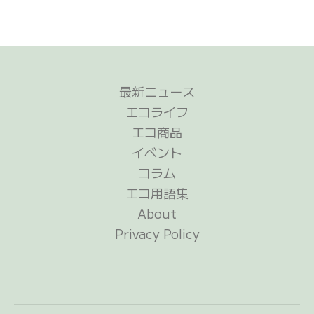
で
魚
を
「生
き
最新ニュース
た
エコライフ
在
エコ商品
庫」
イベント
に
コラム
｜
エコ用語集
国
About
内
Privacy Policy
最
大
級
の