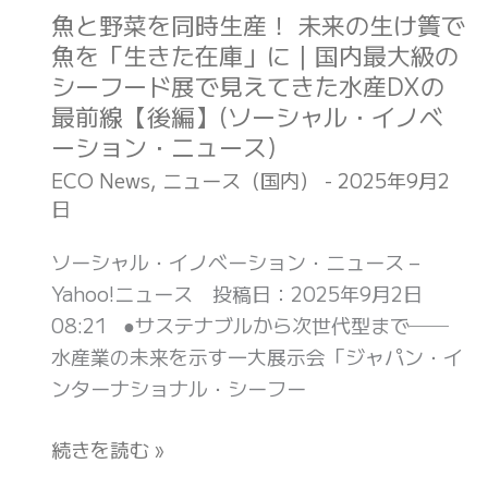
モ
別
魚と野菜を同時生産！ 未来の生け簀で
魚
ッ
ー
不
魚を「生きた在庫」に｜国内最大級の
と
ク
ド・
要
シーフード展で見えてきた水産DXの
野
日
ジ
リ
最前線【後編】(ソーシャル・イノベ
菜
本
ャ
サ
ーション・ニュース)
を
版)
パ
イ
ECO News
,
ニュース（国内）
-
2025年9月2
同
ン)
ク
日
時
ル
生
ソーシャル・イノベーション・ニュース –
産！
Yahoo!ニュース 投稿日：2025年9月2日
未
08:21 ●サステナブルから次世代型まで──
来
水産業の未来を示す一大展示会「ジャパン・イ
の
ンターナショナル・シーフー
生
け
続きを読む »
簀