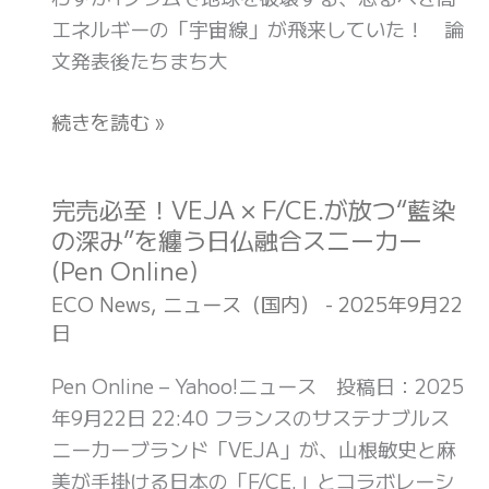
ら
は
エネルギーの「宇宙線」が飛来していた！ 論
か
ウ
文発表後たちまち大
に
エ
な
ス
続きを読む »
っ
に
た
再
地
利
完売必至！VEJA × F/CE.が放つ“藍染
完
球
用
の深み”を纏う日仏融合スニーカー
売
と
(ESSE-
(Pen Online)
必
太
online)
至！
ECO News
,
ニュース（国内）
-
2025年9月22
陽
日
VEJA
の
×
Pen Online – Yahoo!ニュース 投稿日：2025
「46
F/CE.
年9月22日 22:40 フランスのサステナブルス
億
が
ニーカーブランド「VEJA」が、山根敏史と麻
年
放
美が手掛ける日本の「F/CE.」とコラボレーシ
の