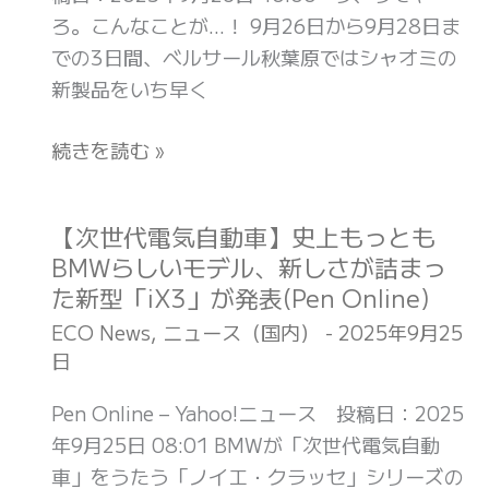
操
ろ。こんなことが…！ 9月26日から9月28日ま
作。
での3日間、ベルサール秋葉原ではシャオミの
シ
新製品をいち早く
ャ
オ
続きを読む »
ミ
は
エ
【次世代電気自動車】史上もっとも
【次
コ
BMWらしいモデル、新しさが詰まっ
世
シ
た新型「iX3」が発表(Pen Online)
代
ス
電
ECO News
,
ニュース（国内）
-
2025年9月25
テ
日
気
ム
自
Pen Online – Yahoo!ニュース 投稿日：2025
の
動
年9月25日 08:01 BMWが「次世代電気自動
壁
車】
車」をうたう「ノイエ・クラッセ」シリーズの
を
史