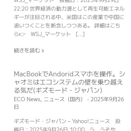
か
22:20 世界経済の動力源として再生可能エネル
ら
ギーが注目される中、米国はこの産業で中国に
脱
追いつくことを断念しつつある。 詳細はこち
落
ら👉 WSJ_マーケット […]
す
る
続きを読む »
米
国、
優
MacBookでAndoridスマホを操作。シ
MacBook
位
ャオミはエコシステムの壁を乗り越え
で
固
る気だ(ギズモード・ジャパン)
Andorid
め
ス
ECO News
,
ニュース（国内）
-
2025年9月26
る
日
マ
中
ホ
ギズモード・ジャパン – Yahoo!ニュース 投
国
を
稿日：2025年9月26日 10:00 う、うそや