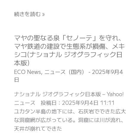
行
資
理
ン・
船
材
由
続きを読む »
ニ
に
で
3
ュ
よ
逆
つ
ー
る
に
(ESSE-
マヤの聖なる泉「セノーテ」を守れ、
マ
ス)
風
も
online)
マヤ鉄道の建設で生態系が損傷、メキ
ヤ
力
の
シコ(ナショナル ジオグラフィック日
の
発
が
本版)
聖
電
増
な
ECO News
,
ニュース（国内）
-
2025年9月4
(ギ
え
日
る
ズ
て
泉
ナショナル ジオグラフィック日本版 – Yahoo!
モ
後
「セ
ニュース 投稿日：2025年9月4日 11:11
ー
悔
ノ
ユカタン半島の地下には、石灰岩でできた広大
ド・
(ESSE-
ー
な洞窟網が広がっている。洞窟には川が流れ、
ジ
online)
テ」
天井が崩れてできた
ャ
を