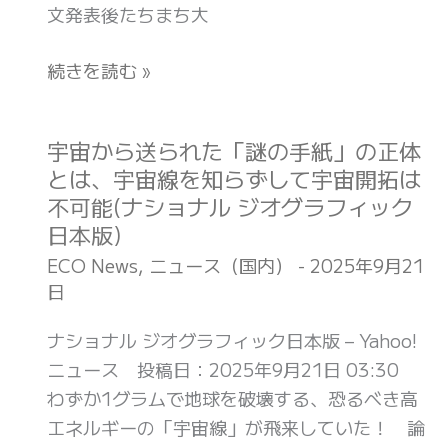
ル
文発表後たちまち大
(Pen
破
ジ
Online)
壊
続きを読む »
オ
す
グ
る
ラ
「最
宇宙から送られた「謎の手紙」の正体
宇
フ
強
とは、宇宙線を知らずして宇宙開拓は
宙
ィ
の
不可能(ナショナル ジオグラフィック
か
ッ
宇
日本版)
ら
ク
宙
送
ECO News
,
ニュース（国内）
-
2025年9月21
日
線」、
日
ら
本
世
れ
版)
ナショナル ジオグラフィック日本版 – Yahoo!
紀
た
ニュース 投稿日：2025年9月21日 03:30
の
「謎
わずか1グラムで地球を破壊する、恐るべき高
発
の
エネルギーの「宇宙線」が飛来していた！ 論
見
手