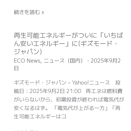
パ
守
続きを読む »
ン)
れ、
マ
ヤ
再生可能エネルギーがついに「いちば
再
鉄
ん安いエネルギー」に(ギズモード・
生
道
ジャパン)
可
の
能
ECO News
,
ニュース（国内）
-
2025年9月2
建
日
エ
設
ネ
ギズモード・ジャパン – Yahoo!ニュース 投
で
ル
稿日：2025年9月2日 21:00 再エネは燃料費
生
ギ
がいらないから、初期投資が終われば電気代が
態
ー
安くなるはず。 「電気代が上がる一方」「再
系
が
生可能エネルギーはコ
が
つ
損
い