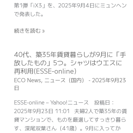
第1弾「iX3」を、2025年9月4日にミュンヘン
乗
上
で発表した。
り
も
越
っ
続きを読む »
え
と
る
も
気
BMW
40代、築35年賃貸暮らしが9月に「手
40
だ
ら
放したもの」5つ。シャツはウエスに
代、
(ギ
し
再利用(ESSE-online)
築
ズ
い
35
ECO News
,
ニュース（国内）
-
2025年9月23
モ
モ
日
年
ー
デ
賃
ド・
ESSE-online – Yahoo!ニュース 投稿日：
ル、
貸
ジ
2025年9月23日 11:01 夫婦2人で築35年の賃
新
暮
ャ
貸マンションで、ものを厳選してすっきり暮ら
し
ら
パ
す、深尾双葉さん（41歳）。9月に入ってか
さ
し