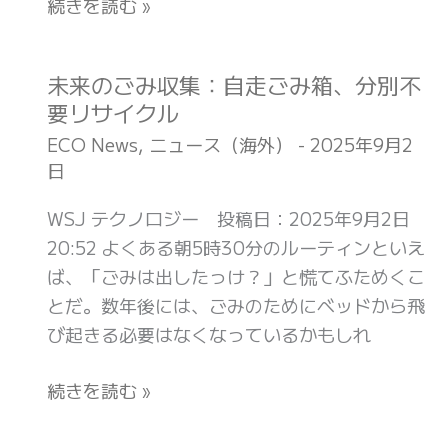
続きを読む »
傷、
に
メ
「い
キ
ち
未来のごみ収集：自走ごみ箱、分別不
未
シ
ば
要リサイクル
来
コ
ん
の
ECO News
,
ニュース（海外）
-
2025年9月2
(ナ
安
日
ご
シ
い
み
ョ
WSJ テクノロジー 投稿日：2025年9月2日
エ
収
ナ
20:52 よくある朝5時30分のルーティンといえ
ネ
集：
ル
ば、「ごみは出したっけ？」と慌てふためくこ
ル
自
ジ
とだ。数年後には、ごみのためにベッドから飛
ギ
走
オ
び起きる必要はなくなっているかもしれ
ー」
ご
グ
に
み
ラ
続きを読む »
(ギ
箱、
フ
ズ
分
ィ