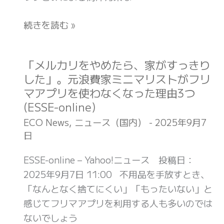
大
ラ
ェ
好
続きを読む »
フ
ト
き
ィ
ラ
集
ッ
キ
団
「メルカリをやめたら、家がすっきり
「メ
ク
ャ
に
した」。元浪費家ミニマリストがフリ
ル
日
ビ
世
マアプリを使わなくなった理由3つ
カ
本
ア
界
(ESSE-online)
リ
版)
な
が
を
ECO News
,
ニュース（国内）
-
2025年9月7
ど
注
日
や
詰
目
め
ESSE-online – Yahoo!ニュース 投稿日：
め
｜
た
2025年9月7日 11:00 不用品を手放すとき、
合
環
ら、
「なんとなく捨てにくい」「もったいない」と
わ
境
家
感じてフリマアプリを利用する人も多いのでは
せ
移
が
ないでしょう
(食
送
す