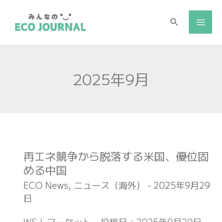
検
索
2025年9月
再エネ競争から脱落する米国、優位固
再
める中国
エ
ネ
ECO News
,
ニュース（海外）
-
2025年9月29
日
競
争
WSJ_マーケット 投稿日：2025年9月29日