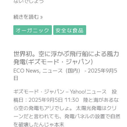
ないでしょう
成
が
が
功
「メ
フ
続きを読む »
事
ル
リ
例
カ
マ
オーガニック
安全な食品
も
リ」
ア
(ソ
を
プ
ー
世界初。空に浮かぶ飛行船による風力
世
や
リ
シ
発電(ギズモード・ジャパン)
界
め
を
ャ
初。
た
使
ECO News
,
ニュース（国内）
-
2025年9月5
ル・
日
空
理
わ
イ
に
由
な
ギズモード・ジャパン – Yahoo!ニュース 投
ノ
浮
3
く
稿日：2025年9月5日 11:30 陸と海があるな
ベ
か
つ。
な
ら空の発電もアリでしょ。 太陽光発電はクリ
ー
ぶ
梱
っ
ーンだと言われても、発電パネルの設置で自然
シ
飛
包
た
を破壊したんじゃ本末
ョ