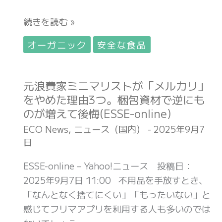
品
技
っ
続きを読む »
産
術
き
業
®
り
オーガニック
安全な食品
新
で
し
聞
真
た」。
社
冬
元浪費家ミニマリストが「メルカリ」
元
元
ニ
の
をやめた理由3つ。梱包資材で逆にも
浪
浪
ュ
サ
のが増えて後悔(ESSE-online)
費
費
ー
ン
家
家
ECO News
,
ニュース（国内）
-
2025年9月7
ス
ゴ
日
ミ
ミ
WEB)
産
ニ
ニ
ESSE-online – Yahoo!ニュース 投稿日：
卵
マ
マ
2025年9月7日 11:00 不用品を手放すとき、
世
リ
リ
「なんとなく捨てにくい」「もったいない」と
界
ス
ス
感じてフリマアプリを利用する人も多いのでは
初
ト
ト