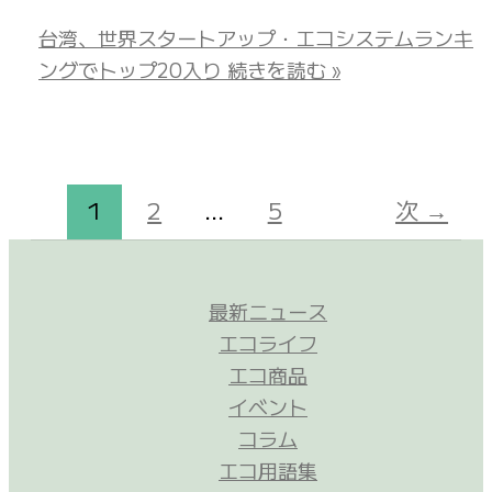
台湾、世界スタートアップ・エコシステムランキ
ングでトップ20入り
続きを読む »
1
2
…
5
次
→
最新ニュース
エコライフ
エコ商品
イベント
コラム
エコ用語集