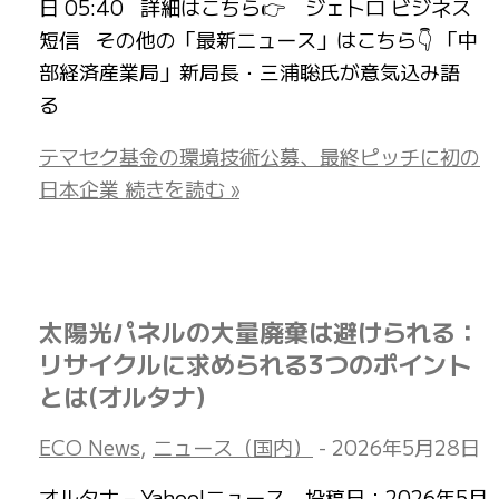
日 05:40 詳細はこちら👉 ジェトロ ビジネス
短信 その他の「最新ニュース」はこちら👇 「中
部経済産業局」新局長・三浦聡氏が意気込み語
る
テマセク基金の環境技術公募、最終ピッチに初の
日本企業
続きを読む »
太陽光パネルの大量廃棄は避けられる：
リサイクルに求められる3つのポイント
とは(オルタナ)
ECO News
,
ニュース（国内）
-
2026年5月28日
オルタナ – Yahoo!ニュース 投稿日：2026年5月