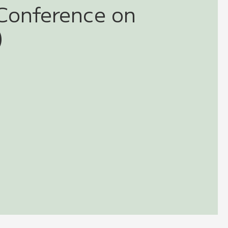
nference on
t）