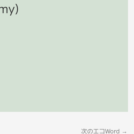
my)
次のエコWord
→