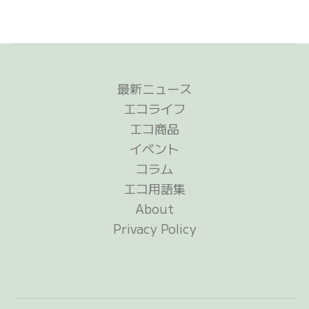
キ
ー
の
役
割
最新ニュース
エコライフ
エコ商品
イベント
コラム
エコ用語集
About
Privacy Policy