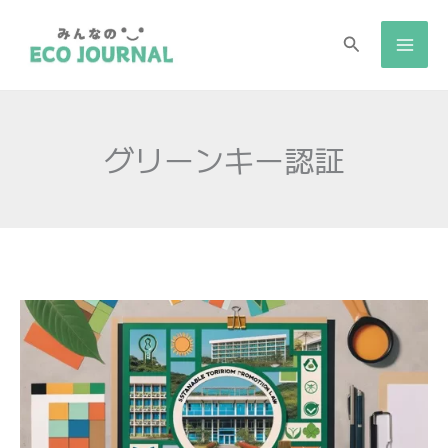
検
索
グリーンキー認証
グ
リ
ー
ン
キ