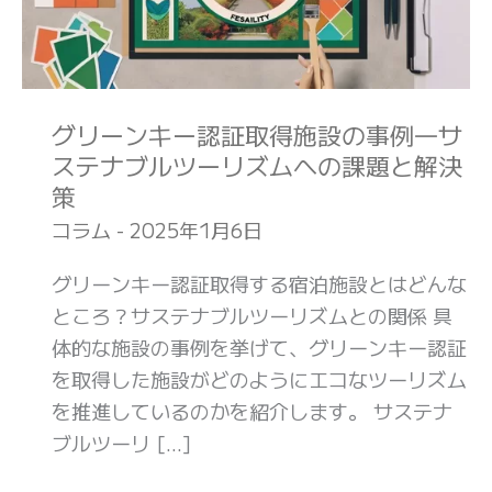
ー
認
証
取
グリーンキー認証取得施設の事例―サ
得
ステナブルツーリズムへの課題と解決
施
策
設
コラム
-
2025年1月6日
の
事
グリーンキー認証取得する宿泊施設とはどんな
例
ところ？サステナブルツーリズムとの関係 具
―
体的な施設の事例を挙げて、グリーンキー認証
サ
を取得した施設がどのようにエコなツーリズム
ス
を推進しているのかを紹介します。 サステナ
テ
ブルツーリ […]
ナ
ブ