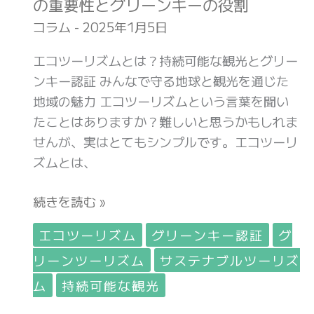
の重要性とグリーンキーの役割
続
コラム
-
2025年1月5日
可
能
エコツーリズムとは？持続可能な観光とグリー
な
ンキー認証 みんなで守る地球と観光を通じた
観
地域の魅力 エコツーリズムという言葉を聞い
光
たことはありますか？難しいと思うかもしれま
の
せんが、実はとてもシンプルです。エコツーリ
重
ズムとは、
要
性
続きを読む »
と
エコツーリズム
グリーンキー認証
グ
グ
リ
リーンツーリズム
サステナブルツーリズ
ー
ム
持続可能な観光
ン