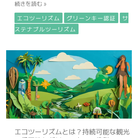
続きを読む »
ル
ツ
エコツーリズム
グリーンキー認証
サ
ー
ステナブルツーリズム
リ
ズ
ム
エ
へ
コ
の
ツ
課
ー
題
リ
と
ズ
解
ム
決
と
策
は？
エコツーリズムとは？持続可能な観光
持