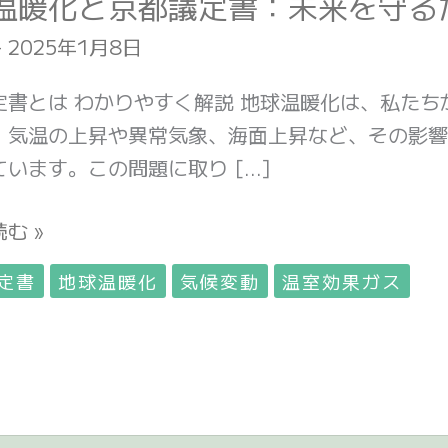
温暖化と京都議定書：未来を守る
-
2025年1月8日
定書とは わかりやすく解説 地球温暖化は、私た
。気温の上昇や異常気象、海面上昇など、その影響
ています。この問題に取り […]
む »
定書
地球温暖化
気候変動
温室効果ガス