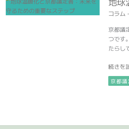
地球
地
球
コラム
温
暖
京都議
化
つです
と
たらし
京
続きを読
都
議
京都議
定
書：
未
来
を