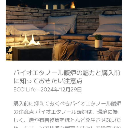
イ
オ
エ
タ
ノ
ー
ル
暖
バイオエタノール暖炉の魅力と購入前
炉
に知っておきたい注意点
の
ECO Life
-
2024年12月29日
魅
力
購入前に抑えておくべきバイオエタノール暖炉
と
の注意点 バイオエタノール暖炉は、環境に優
購
しく、煙や有害物質をほとんど発生させないた
入
め、クリーンで快適な暖房方法として注目され