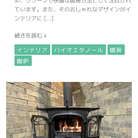
前
ています。また、そのおしゃれなデザインがイ
に
ンテリアに […]
知
っ
続きを読む »
て
お
インテリア
バイオエタノール
暖房
き
暖炉
た
い
注
煙
意
突
点
の
工
事
不