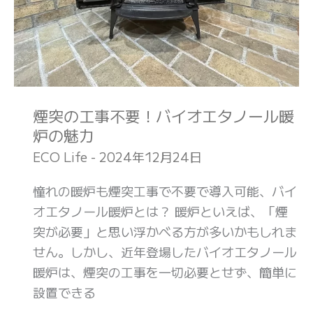
要！
バ
イ
オ
エ
タ
煙突の工事不要！バイオエタノール暖
ノ
炉の魅力
ー
ECO Life
-
2024年12月24日
ル
暖
憧れの暖炉も煙突工事で不要で導入可能、バイ
炉
オエタノール暖炉とは？ 暖炉といえば、「煙
の
突が必要」と思い浮かべる方が多いかもしれま
魅
せん。しかし、近年登場したバイオエタノール
力
暖炉は、煙突の工事を一切必要とせず、簡単に
設置できる