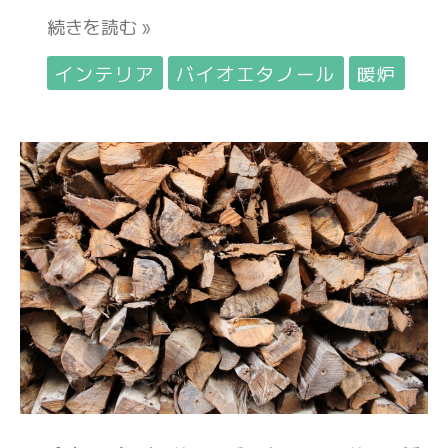
続きを読む »
インテリア
バイオエタノール
暖炉
今
年
の
冬
は
暖
炉
で
乗
り
切