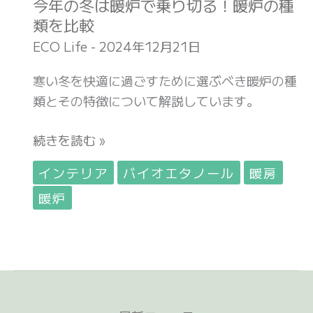
今年の冬は暖炉で乗り切る！暖炉の種
る！
類を比較
暖
ECO Life
-
2024年12月21日
炉
の
寒い冬を快適に過ごすために選ぶべき暖炉の種
種
類とその特徴について解説しています。
類
を
続きを読む »
比
インテリア
バイオエタノール
暖房
較
暖炉