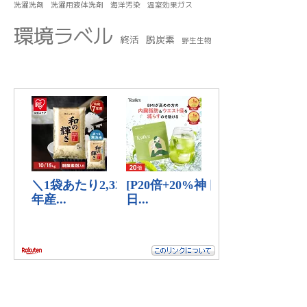
洗濯洗剤
洗濯用液体洗剤
海洋汚染
温室効果ガス
環境ラベル
終活
脱炭素
野生生物