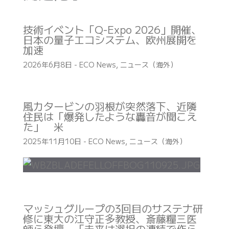
技術イベント「Q-Expo 2026」開催、
日本の量子エコシステム、欧州展開を
加速
2026年6月8日
-
ECO News
,
ニュース（海外）
風力タービンの羽根が突然落下、近隣
住民は「爆発したような轟音が聞こえ
た」 米
2025年11月10日
-
ECO News
,
ニュース（海外）
マッシュグループの3回目のサステナ研
修に東大の江守正多教授、斎藤糧三医
師ら登壇 「未来は選択の連続で作ら