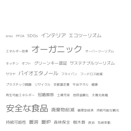
インテリア
エコツーリズム
SDGs
arau
PFOA
オーガニック
エネルギー効率
オーバーツーリズム
グリーンキー認証
サステナブルツーリズム
キッチン
ギフト
バイオエタノール
サラヤ
フライパン
フードロス削減
プラスチック問題
リサイクル
京都議定書
今治タオル
健康
冠婚葬祭
再生可能エネルギー
土壌汚染
地球温暖化
太陽光発電
安全な食品
廃棄物削減
循環型経済
持続可能な観光
暖房
暖炉
持続可能性
森林保全
樹木葬
民泊
気候変動