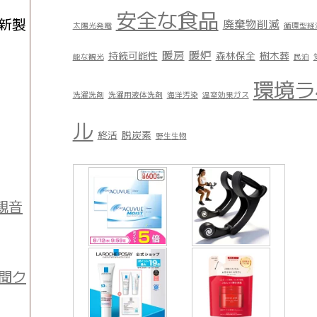
安全な食品
新製
廃棄物削減
太陽光発電
循環型経
暖房
暖炉
持続可能性
森林保全
樹木葬
能な観光
民泊
環境ラ
洗濯洗剤
洗濯用液体洗剤
海洋汚染
温室効果ガス
ル
終活
脱炭素
野生生物
観音
聞ク