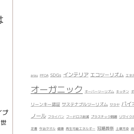
は
インテリア
エコツーリズム
SDGs
arau
PFOA
エネ
オーガニック
オーバーツーリズム
キッチン
バイ
リーンキー認証
サステナブルツーリズム
サラヤ
イプ
ノール
フライパン
フードロス削減
プラスチック問題
リサイク
に世
冠婚葬祭
定書
今治タオル
健康
再生可能エネルギー
土壌汚染
地