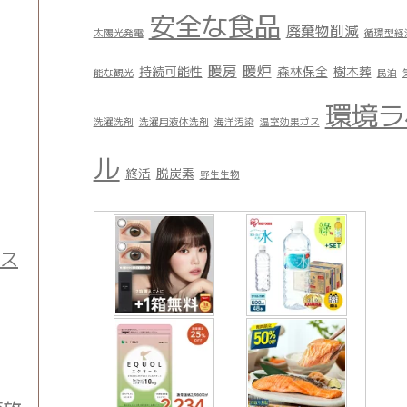
安全な食品
廃棄物削減
太陽光発電
循環型経
暖房
暖炉
持続可能性
森林保全
樹木葬
能な観光
民泊
環境ラ
洗濯洗剤
洗濯用液体洗剤
海洋汚染
温室効果ガス
ル
終活
脱炭素
野生生物
ース