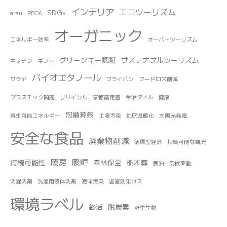
インテリア
エコツーリズム
SDGs
arau
PFOA
オーガニック
エネルギー効率
オーバーツーリズム
グリーンキー認証
サステナブルツーリズム
キッチン
ギフト
バイオエタノール
サラヤ
フライパン
フードロス削減
プラスチック問題
リサイクル
京都議定書
今治タオル
健康
冠婚葬祭
再生可能エネルギー
土壌汚染
地球温暖化
太陽光発電
安全な食品
廃棄物削減
循環型経済
持続可能な観光
暖房
暖炉
持続可能性
森林保全
樹木葬
民泊
気候変動
洗濯洗剤
洗濯用液体洗剤
海洋汚染
温室効果ガス
環境ラベル
終活
脱炭素
野生生物