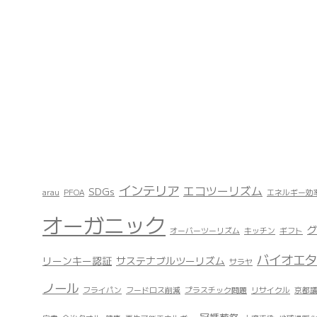
インテリア
エコツーリズム
SDGs
arau
PFOA
エネルギー効
オーガニック
グ
オーバーツーリズム
キッチン
ギフト
バイオエタ
リーンキー認証
サステナブルツーリズム
サラヤ
ノール
フライパン
フードロス削減
プラスチック問題
リサイクル
京都