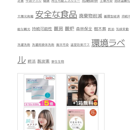
冠婚葬祭
定書
今治タオル
健康
再生可能エネルギー
土壌汚染
地球温暖
安全な食品
廃棄物削減
太陽光発電
循環型経済
持続
暖房
暖炉
持続可能性
森林保全
樹木葬
能な観光
民泊
気候変動
環境ラベ
洗濯洗剤
洗濯用液体洗剤
海洋汚染
温室効果ガス
ル
終活
脱炭素
野生生物