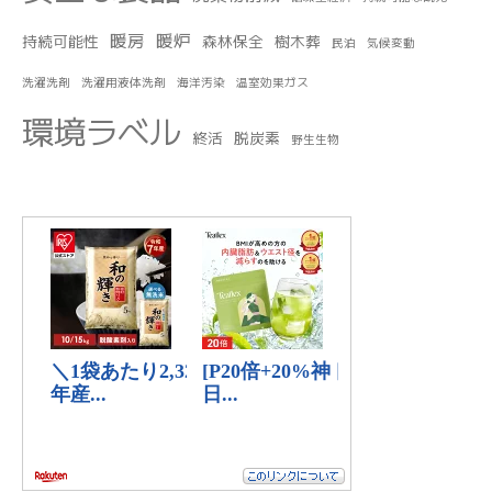
暖房
暖炉
持続可能性
森林保全
樹木葬
民泊
気候変動
洗濯洗剤
洗濯用液体洗剤
海洋汚染
温室効果ガス
環境ラベル
終活
脱炭素
野生生物