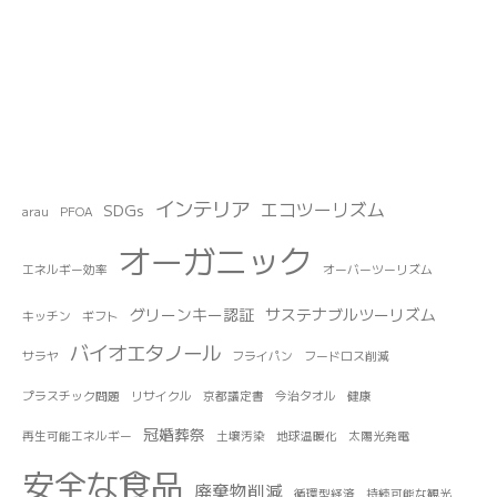
インテリア
エコツーリズム
SDGs
arau
PFOA
オーガニック
エネルギー効率
オーバーツーリズム
グリーンキー認証
サステナブルツーリズム
キッチン
ギフト
バイオエタノール
サラヤ
フライパン
フードロス削減
プラスチック問題
リサイクル
京都議定書
今治タオル
健康
冠婚葬祭
再生可能エネルギー
土壌汚染
地球温暖化
太陽光発電
安全な食品
廃棄物削減
循環型経済
持続可能な観光