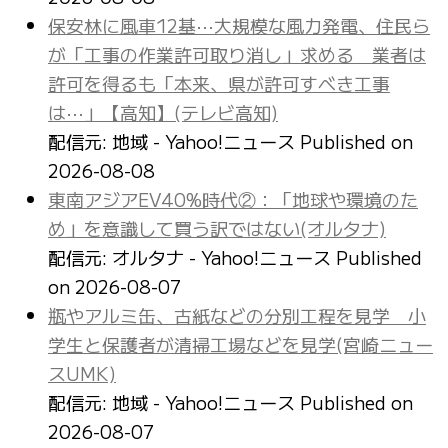
保安林に風車12基⋯大規模な風力発電、住民ら
が「工事の作業許可取り消し」求める 業者は
許可を得るも「本来、県が許可すべき工事
は⋯」【高知】(テレビ高知)
配信元: 地域 - Yahoo!ニュース
Published on
2026-08-08
東南アジアEV40%時代②：「地球や環境のた
め」を意識して買う訳ではない(オルタナ)
配信元: オルタナ - Yahoo!ニュース
Published
on 2026-08-07
瓶やアルミ缶、古紙などの分別工程を見学 小
学生と保護者が清掃工場などを見学(宮崎ニュー
スUMK)
配信元: 地域 - Yahoo!ニュース
Published on
2026-08-07