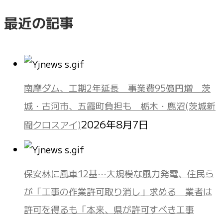
最近の記事
南摩ダム、工期2年延長 事業費95億円増 茨
城・古河市、五霞町負担も 栃木・鹿沼(茨城新
2026年8月7日
聞クロスアイ)
保安林に風車12基⋯大規模な風力発電、住民ら
が「工事の作業許可取り消し」求める 業者は
許可を得るも「本来、県が許可すべき工事