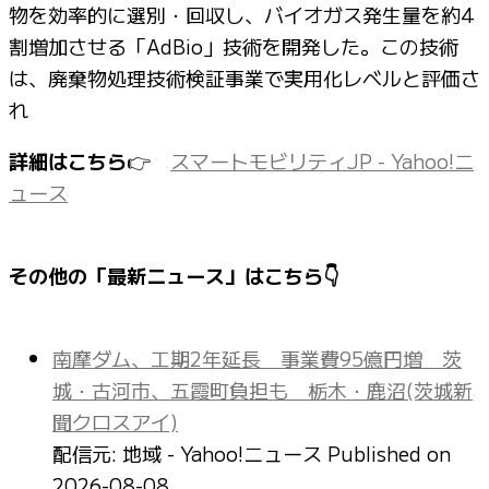
物を効率的に選別・回収し、バイオガス発生量を約4
割増加させる「AdBio」技術を開発した。この技術
は、廃棄物処理技術検証事業で実用化レベルと評価さ
れ
詳細はこちら
👉
スマートモビリティJP - Yahoo!ニ
ュース
その他の「最新ニュース」はこちら👇
南摩ダム、工期2年延長 事業費95億円増 茨
城・古河市、五霞町負担も 栃木・鹿沼(茨城新
聞クロスアイ)
配信元: 地域 - Yahoo!ニュース
Published on
2026-08-08