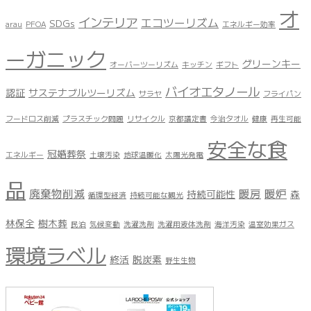
オ
インテリア
エコツーリズム
SDGs
arau
PFOA
エネルギー効率
ーガニック
グリーンキー
オーバーツーリズム
キッチン
ギフト
バイオエタノール
認証
サステナブルツーリズム
サラヤ
フライパン
フードロス削減
プラスチック問題
リサイクル
京都議定書
今治タオル
健康
再生可能
安全な食
冠婚葬祭
エネルギー
土壌汚染
地球温暖化
太陽光発電
品
廃棄物削減
暖房
暖炉
持続可能性
森
循環型経済
持続可能な観光
林保全
樹木葬
民泊
気候変動
洗濯洗剤
洗濯用液体洗剤
海洋汚染
温室効果ガス
環境ラベル
終活
脱炭素
野生生物