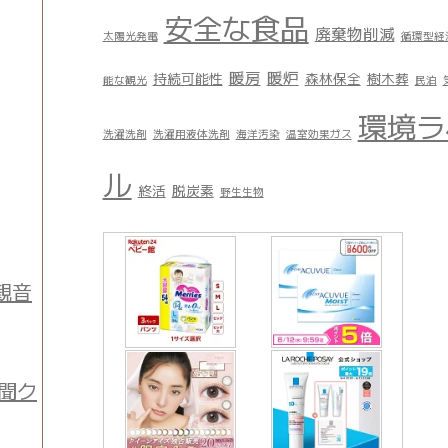
安全な食品
廃棄物削減
太陽光発電
循環型経
暖房
暖炉
持続可能性
森林保全
樹木葬
能な観光
民泊
環境ラ
洗濯洗剤
洗濯用液体洗剤
海洋汚染
温室効果ガス
ル
終活
脱炭素
野生生物
観音
聞ク