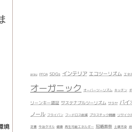
ま
インテリア
エコツーリズム
SDGs
arau
PFOA
エネ
オーガニック
オーバーツーリズム
キッチン
バイ
リーンキー認証
サステナブルツーリズム
サラヤ
ノール
フライパン
フードロス削減
プラスチック問題
リサイク
環境
冠婚葬祭
定書
今治タオル
健康
再生可能エネルギー
土壌汚染
地