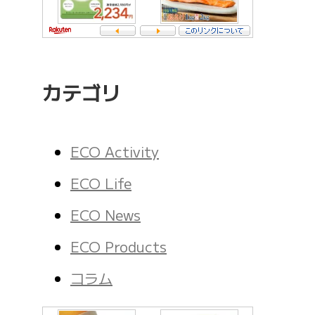
カテゴリ
ECO Activity
ECO Life
ECO News
ECO Products
コラム