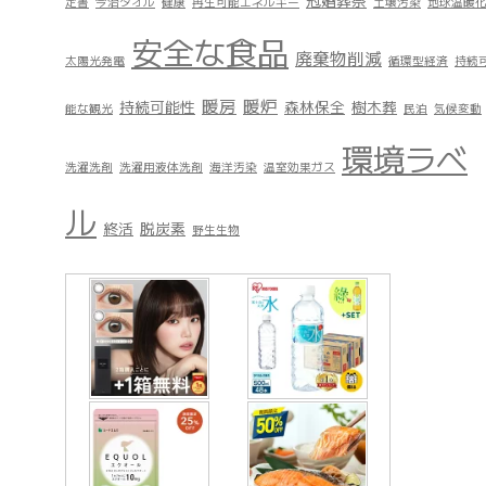
冠婚葬祭
定書
今治タオル
健康
再生可能エネルギー
土壌汚染
地球温暖
安全な食品
廃棄物削減
太陽光発電
循環型経済
持続
暖房
暖炉
持続可能性
森林保全
樹木葬
能な観光
民泊
気候変動
環境ラベ
洗濯洗剤
洗濯用液体洗剤
海洋汚染
温室効果ガス
ル
終活
脱炭素
野生生物