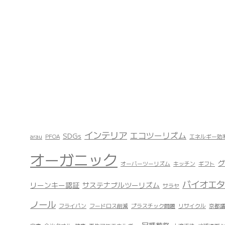
インテリア
エコツーリズム
SDGs
arau
PFOA
エネルギー効
オーガニック
グ
オーバーツーリズム
キッチン
ギフト
バイオエタ
リーンキー認証
サステナブルツーリズム
サラヤ
ノール
フライパン
フードロス削減
プラスチック問題
リサイクル
京都