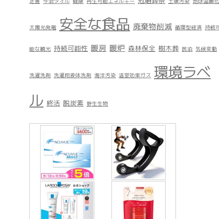
冠婚葬祭
定書
今治タオル
健康
再生可能エネルギー
土壌汚染
地球温暖
安全な食品
廃棄物削減
太陽光発電
循環型経済
持続
暖房
暖炉
持続可能性
森林保全
樹木葬
能な観光
民泊
気候変動
環境ラベ
洗濯洗剤
洗濯用液体洗剤
海洋汚染
温室効果ガス
ル
終活
脱炭素
野生生物