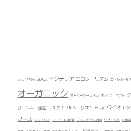
インテリア
エコツーリズム
SDGs
arau
PFOA
エネルギー効
オーガニック
グ
オーバーツーリズム
キッチン
ギフト
バイオエタ
リーンキー認証
サステナブルツーリズム
サラヤ
ノール
フライパン
フードロス削減
プラスチック問題
リサイクル
京都