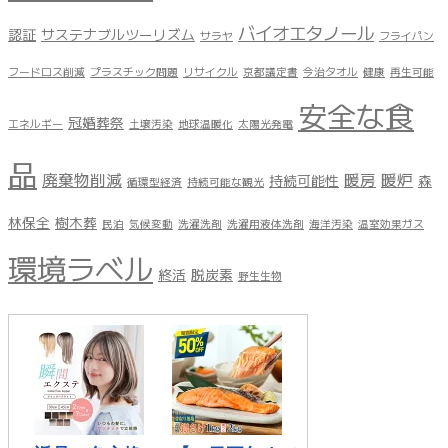
バイオエタノール
認証
サステナブルツーリズム
サラヤ
フライパン
フードロス削減
プラスチック問題
リサイクル
京都議定書
今治タオル
健康
再生可能
安全な食
冠婚葬祭
エネルギー
土壌汚染
地球温暖化
太陽光発電
品
廃棄物削減
暖房
暖炉
持続可能性
森
循環型経済
持続可能な観光
林保全
樹木葬
民泊
気候変動
洗濯洗剤
洗濯用液体洗剤
海洋汚染
温室効果ガス
環境ラベル
終活
脱炭素
野生生物