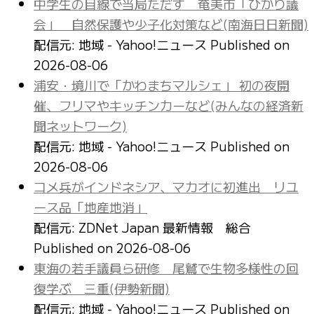
中学生の目線で当局ただす 奄美市「ひかり議
会」 自然保護や少子化対策など(南海日日新聞)
配信元: 地域 - Yahoo!ニュース
Published on
2026-08-06
浦安・境川で「かわまちマルシェ」 初の夜開
催、フリマやキッチンカーなど(みんなの経済新
聞ネットワーク)
配信元: 地域 - Yahoo!ニュース
Published on
2026-08-06
コメ兵がインドネシア、マカオに初進出 リユ
ース品「地産地消」
配信元: ZDNet Japan 最新情報 総合
Published on 2026-08-06
東海の若手議員ら研修 尾鷲で生物多様性の回
復学ぶ 三重(伊勢新聞)
配信元: 地域 - Yahoo!ニュース
Published on