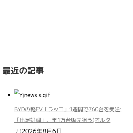
最近の記事
BYDの軽EV「ラッコ」1週間で760台を受注:
「出足好調」、年1万台販売狙う(オルタ
2026年8月6日
ナ)