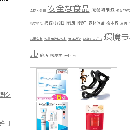
安全な食品
廃棄物削減
太陽光発電
循環型経
暖房
暖炉
持続可能性
森林保全
樹木葬
能な観光
民泊
環境ラ
洗濯洗剤
洗濯用液体洗剤
海洋汚染
温室効果ガス
ル
終活
脱炭素
野生生物
聞ク
許可