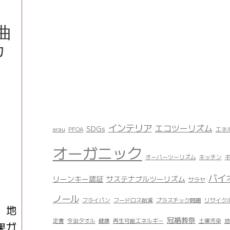
曲
カ
インテリア
エコツーリズム
SDGs
arau
PFOA
エネ
オーガニック
オーバーツーリズム
キッチン
バイ
リーンキー認証
サステナブルツーリズム
サラヤ
ノール
フライパン
フードロス削減
プラスチック問題
リサイク
。地
冠婚葬祭
定書
今治タオル
健康
再生可能エネルギー
土壌汚染
地
果ガ