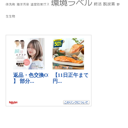
環境ラベル
終活
脱炭素
体洗剤
海洋汚染
温室効果ガス
野
生生物