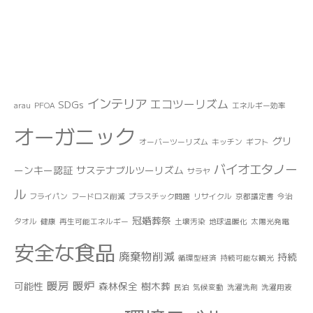
インテリア
エコツーリズム
SDGs
arau
PFOA
エネルギー効率
オーガニック
グリ
オーバーツーリズム
キッチン
ギフト
バイオエタノー
ーンキー認証
サステナブルツーリズム
サラヤ
ル
フライパン
フードロス削減
プラスチック問題
リサイクル
京都議定書
今治
冠婚葬祭
タオル
健康
再生可能エネルギー
土壌汚染
地球温暖化
太陽光発電
安全な食品
廃棄物削減
持続
循環型経済
持続可能な観光
暖房
暖炉
可能性
森林保全
樹木葬
民泊
気候変動
洗濯洗剤
洗濯用液